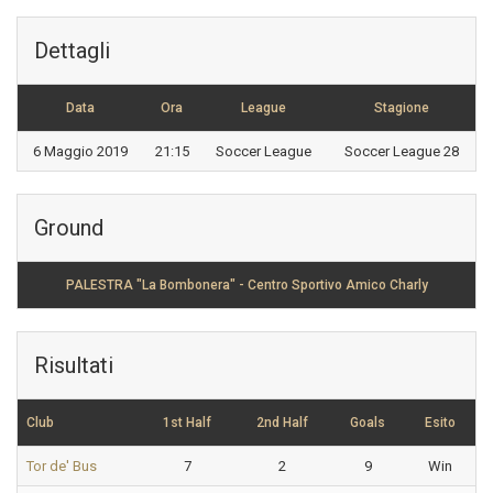
Dettagli
Data
Ora
League
Stagione
6 Maggio 2019
21:15
Soccer League
Soccer League 28
Ground
PALESTRA "La Bombonera" - Centro Sportivo Amico Charly
Risultati
Club
1st Half
2nd Half
Goals
Esito
Tor de' Bus
7
2
9
Win