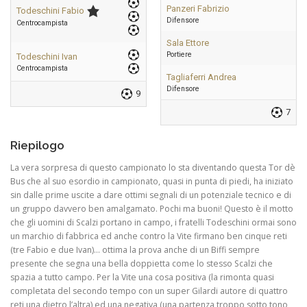
Panzeri Fabrizio
Todeschini Fabio
Difensore
Centrocampista
Sala Ettore
Portiere
Todeschini Ivan
Centrocampista
Tagliaferri Andrea
Difensore
9
7
Riepilogo
La vera sorpresa di questo campionato lo sta diventando questa Tor dè
Bus che al suo esordio in campionato, quasi in punta di piedi, ha iniziato
sin dalle prime uscite a dare ottimi segnali di un potenziale tecnico e di
un gruppo davvero ben amalgamato. Pochi ma buoni! Questo è il motto
che gli uomini di Scalzi portano in campo, i fratelli Todeschini ormai sono
un marchio di fabbrica ed anche contro la Vite firmano ben cinque reti
(tre Fabio e due Ivan)… ottima la prova anche di un Biffi sempre
presente che segna una bella doppietta come lo stesso Scalzi che
spazia a tutto campo. Per la Vite una cosa positiva (la rimonta quasi
completata del secondo tempo con un super Gilardi autore di quattro
reti una dietro l’altra) ed una negativa (una partenza troppo sotto tono