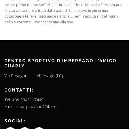
con un primo tempo sofferto in cui la squadra di Marcello El Maaman si
è fatta schiacciare a tratti dalle parti di Sala (bravo in più di una
occasione a tenere i suoi ancora in scia)… per il resto gran bel match,
bello e corretto… avvincente fino alla fine.
CENTRO SPORTIVO D’IMBERSAGO L’AMICO
CHARLY
Via Resegone – Imbersago (LC)
CONTATTI:
Tel. +39 3343117449
Email: sportpirovano@libero.it
SOCIAL: