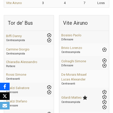
Vite Airuno
3
4
7
Loss
Tor de' Bus
Vite Airuno
Bosisio Paolo
Biffi Danny
Difensore
Centrocampista
Brivio Lorenzo
Carmine Giorgio
Centrocampista
Centrocampista
Colnaghi Simone
Chiaradia Alessandro
Difensore
Portiere
Rossi Simone
De Morais Misael
Centravanti
Lucas Alexander
Centravanti
Scalzi Salvatore
Difensore
Gilardi Matteo
Scalzi Stefano
Centrocampista
Difensore