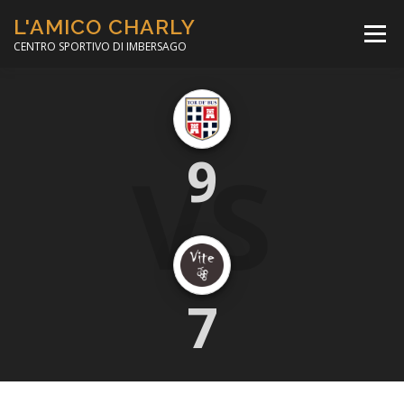
Passa
L'AMICO CHARLY
al
Menù
contenuto
CENTRO SPORTIVO DI IMBERSAGO
LA SOCCER LEAGUE
CORSO CALCIO A 5
VS
9
PER IL SOCIALE
MINIBASKET
SCUOLA TENNIS
7