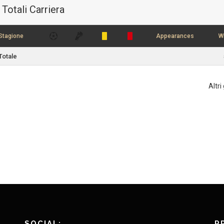
Totali Carriera
Stagione
Appearances
W
Totale
Altri
SOCIAL:
P