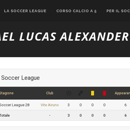
LA SOCCER LEAGUE
CORSO CALCIO A 5
PER IL SO
AEL LUCAS ALEXANDER
Soccer League
Stagione
Club
Appeara
Soccer League 28
Vite Airuno
3
0
0
0
6
Totale
-
3
0
0
0
6