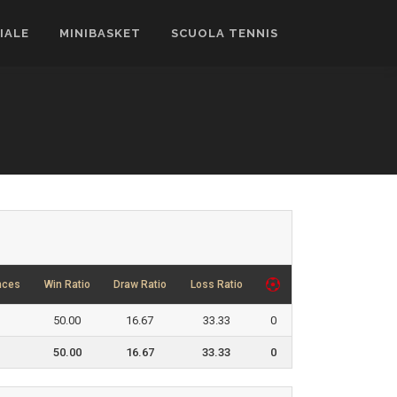
CIALE
MINIBASKET
SCUOLA TENNIS
nces
Win Ratio
Draw Ratio
Loss Ratio
50.00
16.67
33.33
0
50.00
16.67
33.33
0