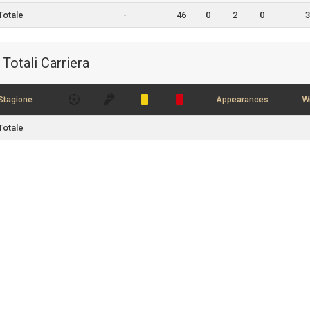
Totale
-
46
0
2
0
3
Totali Carriera
Stagione
Appearances
W
Totale