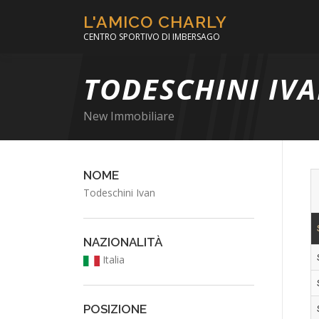
Passa
L'AMICO CHARLY
al
CENTRO SPORTIVO DI IMBERSAGO
contenuto
TODESCHINI IV
New Immobiliare
NOME
Todeschini Ivan
NAZIONALITÀ
Italia
POSIZIONE