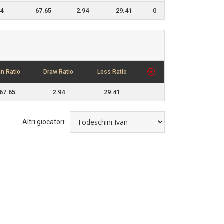
4
67.65
2.94
29.41
0
in Ratio
Draw Ratio
Loss Ratio
67.65
2.94
29.41
Altri giocatori: