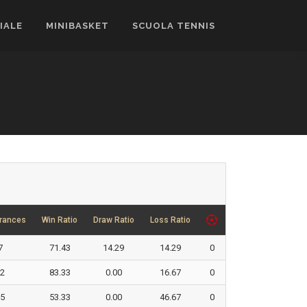
CIALE
MINIBASKET
SCUOLA TENNIS
rances
Win Ratio
Draw Ratio
Loss Ratio
7
71.43
14.29
14.29
0
2
83.33
0.00
16.67
0
5
53.33
0.00
46.67
0