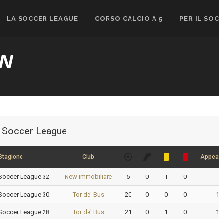
LA SOCCER LEAGUE
CORSO CALCIO A 5
PER IL SO
AN
Soccer League
Stagione
Club
Appea
Soccer League 32
New Immobiliare
5
0
1
0
Soccer League 30
Tor de' Bus
20
0
0
0
1
Soccer League 28
Tor de' Bus
21
0
1
0
1