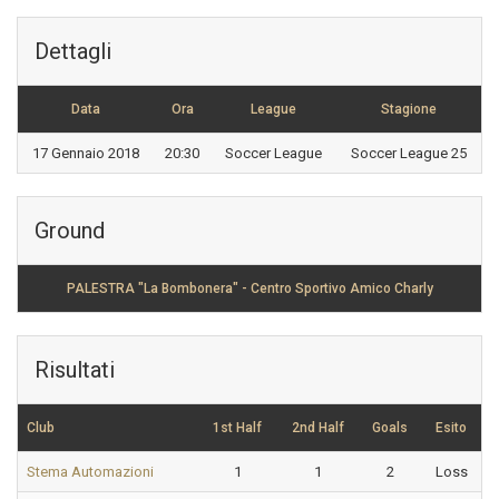
Dettagli
Data
Ora
League
Stagione
17 Gennaio 2018
20:30
Soccer League
Soccer League 25
Ground
PALESTRA "La Bombonera" - Centro Sportivo Amico Charly
Risultati
Club
1st Half
2nd Half
Goals
Esito
Stema Automazioni
1
1
2
Loss