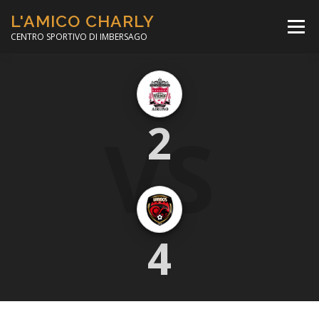
Passa
L'AMICO CHARLY
al
Menù
contenuto
CENTRO SPORTIVO DI IMBERSAGO
LA SOCCER LEAGUE
CORSO CALCIO A 5
VS
2
PER IL SOCIALE
MINIBASKET
SCUOLA TENNIS
4