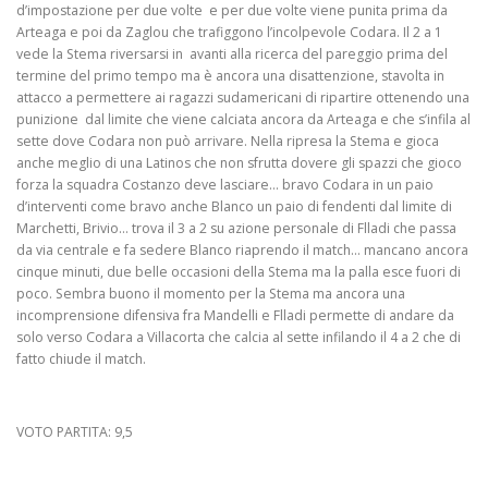
d’impostazione per due volte e per due volte viene punita prima da
Arteaga e poi da Zaglou che trafiggono l’incolpevole Codara. Il 2 a 1
vede la Stema riversarsi in avanti alla ricerca del pareggio prima del
termine del primo tempo ma è ancora una disattenzione, stavolta in
attacco a permettere ai ragazzi sudamericani di ripartire ottenendo una
punizione dal limite che viene calciata ancora da Arteaga e che s’infila al
sette dove Codara non può arrivare. Nella ripresa la Stema e gioca
anche meglio di una Latinos che non sfrutta dovere gli spazzi che gioco
forza la squadra Costanzo deve lasciare… bravo Codara in un paio
d’interventi come bravo anche Blanco un paio di fendenti dal limite di
Marchetti, Brivio… trova il 3 a 2 su azione personale di Flladi che passa
da via centrale e fa sedere Blanco riaprendo il match… mancano ancora
cinque minuti, due belle occasioni della Stema ma la palla esce fuori di
poco. Sembra buono il momento per la Stema ma ancora una
incomprensione difensiva fra Mandelli e Flladi permette di andare da
solo verso Codara a Villacorta che calcia al sette infilando il 4 a 2 che di
fatto chiude il match.
VOTO PARTITA: 9,5