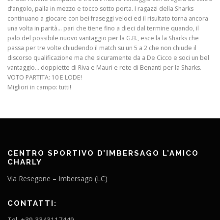
d’angolo, palla in mezzo e tocco sotto porta. I ragazzi della Sharks
continuano a giocare con bei fraseggi veloci ed il risultato torna ancora
una volta in parità… pari che tiene fino a dieci dal termine quando, il
palo del possibile nuovo vantaggio per la G.B., esce la la Sharks che
passa per tre volte chiudendo il match su un 5 a 2 che non chiude il
discorso qualificazione ma che sicuramente da a De Cicco e soci un bel
vantaggio… doppiette di Riva e Mauri e rete di Benanti per la Sharks.
VOTO PARTITA: 10 E LODE!
Migliori in campo: tutti!
CENTRO SPORTIVO D’IMBERSAGO L’AMICO
CHARLY
Via Resegone – Imbersago (LC)
CONTATTI:
Tel. +39 3343117449