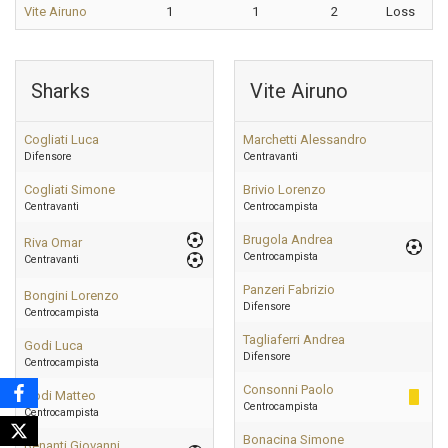
Vite Airuno
1
1
2
Loss
Sharks
Vite Airuno
Cogliati Luca
Marchetti Alessandro
Difensore
Centravanti
Cogliati Simone
Brivio Lorenzo
Centravanti
Centrocampista
Brugola Andrea
Riva Omar
Centrocampista
Centravanti
Panzeri Fabrizio
Bongini Lorenzo
Difensore
Centrocampista
Tagliaferri Andrea
Godi Luca
Difensore
Centrocampista
Consonni Paolo
Godi Matteo
Centrocampista
Centrocampista
Bonacina Simone
Benanti Giovanni