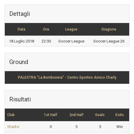
Dettagli
Data
Ora
League
Stagione
18 Luglio 2018
22:00
Soccer League
Soccer League 26
Ground
PALESTRA "La Bombonera" - Centro Sportivo Amico Charly
Risultati
Club
1st Half
2nd Half
Goals
Esito
Sharks
0
5
5
Win