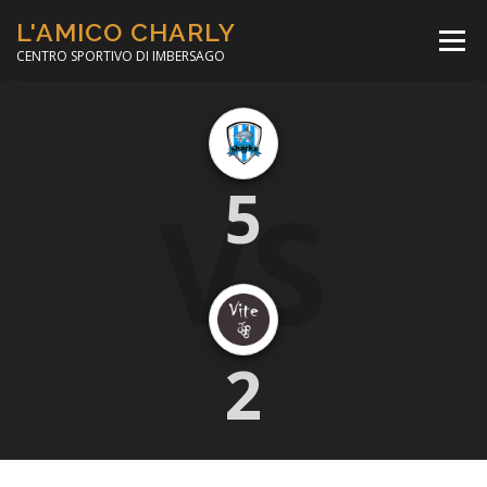
Passa
L'AMICO CHARLY
al
Menù
contenuto
CENTRO SPORTIVO DI IMBERSAGO
LA SOCCER LEAGUE
CORSO CALCIO A 5
VS
5
PER IL SOCIALE
MINIBASKET
SCUOLA TENNIS
2