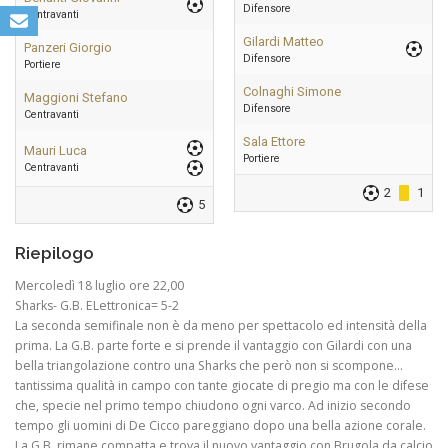
Difensore
Centravanti
Gilardi Matteo
Panzeri Giorgio
Difensore
Portiere
Colnaghi Simone
Maggioni Stefano
Difensore
Centravanti
Sala Ettore
Mauri Luca
Portiere
Centravanti
2
1
5
Riepilogo
Mercoledì 18 luglio ore 22,00
Sharks- G.B. ELettronica= 5-2
La seconda semifinale non è da meno per spettacolo ed intensità della
prima. La G.B. parte forte e si prende il vantaggio con Gilardi con una
bella triangolazione contro una Sharks che però non si scompone…
tantissima qualità in campo con tante giocate di pregio ma con le difese
che, specie nel primo tempo chiudono ogni varco. Ad inizio secondo
tempo gli uomini di De Cicco pareggiano dopo una bella azione corale.
La G.B. rimane compatta e trova il nuovo vantaggio con Brugola da calcio