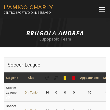
Passa
L'AMICO CHARLY
al
Menù
contenuto
CENTRO SPORTIVO DI IMBERSAGO
LA SOCCER LEAGUE
CORSO CALCIO A 5
BRUGOLA ANDREA
Lupopaolo Team
PER IL SOCIALE
MINIBASKET
Soccer League
SCUOLA TENNIS
Stagione
Club
Appearances
Win R
Soccer
League
Gin Tonici
16
0
0
0
10
90.
30
Soccer