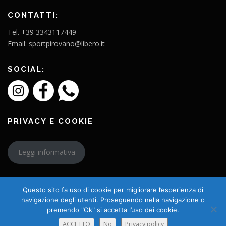
CONTATTI:
Tel. +39 3343117449
Email: sportpirovano@libero.it
SOCIAL:
PRIVACY E COOKIE
Leggi informativa
Questo sito fa uso di cookie per migliorare l’esperienza di
navigazione degli utenti. Proseguendo nella navigazione o
premendo "Ok" si accetta l’uso dei cookie.
Copyright © 2026 L'Amico Charly
ACCETTO
No
Privacy policy