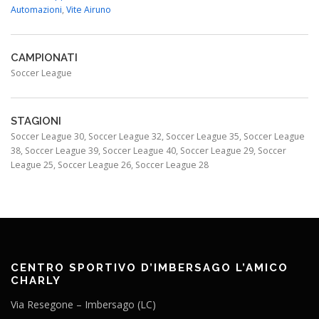
Automazioni
,
Vite Airuno
CAMPIONATI
Soccer League
STAGIONI
Soccer League 30, Soccer League 32, Soccer League 35, Soccer League
38, Soccer League 39, Soccer League 40, Soccer League 29, Soccer
League 25, Soccer League 26, Soccer League 28
CENTRO SPORTIVO D’IMBERSAGO L’AMICO
CHARLY
Via Resegone – Imbersago (LC)