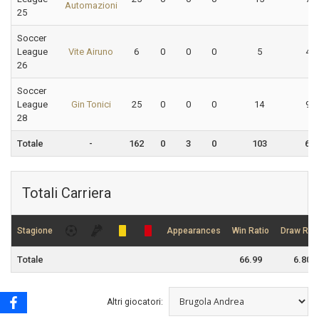
Automazioni
25
Soccer
League
Vite Airuno
6
0
0
0
5
40.
26
Soccer
League
Gin Tonici
25
0
0
0
14
92.
28
Totale
-
162
0
3
0
103
66.
Totali Carriera
Stagione
Appearances
Win Ratio
Draw Rati
Totale
66.99
6.80
Altri giocatori: