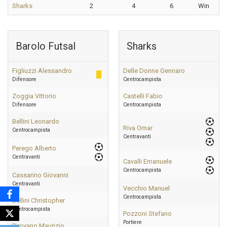
Sharks
2
4
6
Win
Barolo Futsal
Sharks
Figliuzzi Alessandro
Delle Donne Gennaro
Difensore
Centrocampista
Zoggia Vittorio
Castelli Fabio
Difensore
Centrocampista
Bellini Leonardo
Riva Omar
Centrocampista
Centravanti
Perego Alberto
Centravanti
Cavalli Emanuele
Centrocampista
Cassarino Giovanni
Centravanti
Vecchio Manuel
Centrocampista
Bellini Christopher
Centrocampista
Pozzoni Stefano
Portiere
Pirovano Maurizio