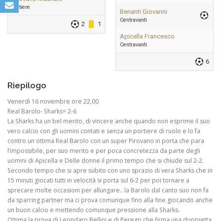
Portiere
Benanti Giovanni
Centravanti
2
1
Apicella Francesco
Centravanti
6
Riepilogo
Venerdì 16 novembre ore 22,00
Real Barolo- Sharks= 2-6
La Sharks ha un bel merito, di vincere anche quando non esprime il suo
vero calcio con gli uomini contati e senza un portiere di ruolo e lo fa
contro un ottima Real Barolo con un super Pirovano in porta che para
l’impossibile, per suo merito e per poca concretezza da parte degli
uomini di Apicella e Delle donne il primo tempo che si chiude sul 2-2.
Secondo tempo che si apre subito con uno sprazio di vera Sharks che in
15 minuti giocati tutti in velocità si porta sul 6-2 per poi tornare a
sprecare molte occasioni per allungare.. la Barolo dal canto suo non fa
da sparring partner ma ci prova comunque fino alla fine giocando anche
un buon calcio e mettendo comunque pressione alla Sharks.
Ottima la prova di Leondaro Bellini e di Perego che firma una doppietta