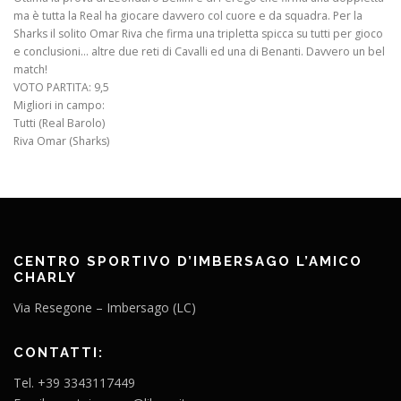
ma è tutta la Real ha giocare davvero col cuore e da squadra. Per la
Sharks il solito Omar Riva che firma una tripletta spicca su tutti per gioco
e conclusioni… altre due reti di Cavalli ed una di Benanti. Davvero un bel
match!
VOTO PARTITA: 9,5
Migliori in campo:
Tutti (Real Barolo)
Riva Omar (Sharks)
CENTRO SPORTIVO D’IMBERSAGO L’AMICO
CHARLY
Via Resegone – Imbersago (LC)
CONTATTI:
Tel. +39 3343117449