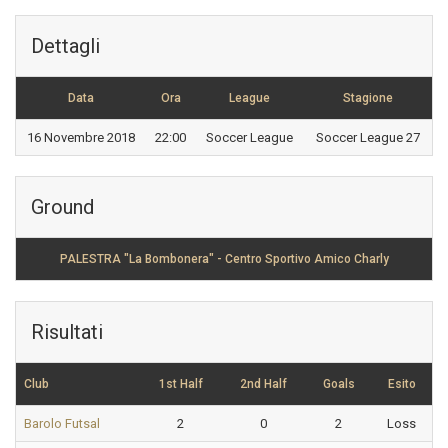
Dettagli
Data
Ora
League
Stagione
16 Novembre 2018
22:00
Soccer League
Soccer League 27
Ground
PALESTRA "La Bombonera" - Centro Sportivo Amico Charly
Risultati
Club
1st Half
2nd Half
Goals
Esito
Barolo Futsal
2
0
2
Loss