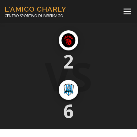
Passa
L'AMICO CHARLY
al
Menù
contenuto
CENTRO SPORTIVO DI IMBERSAGO
LA SOCCER LEAGUE
CORSO CALCIO A 5
VS
2
PER IL SOCIALE
MINIBASKET
SCUOLA TENNIS
6