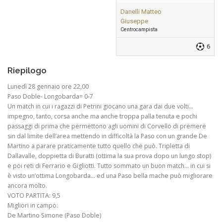
Danelli Matteo
Giuseppe
Centrocampista
6
Riepilogo
Lunedì 28 gennaio ore 22,00
Paso Doble- Longobarda= 0-7
Un match in cui i ragazzi di Petrini giocano una gara dai due volti…
impegno, tanto, corsa anche ma anche troppa palla tenuta e pochi
passaggi di prima che permettono agli uomini di Corvello di premere
sin dal limite dell’area mettendo in difficoltà la Paso con un grande De
Martino a parare praticamente tutto quello che può. Tripletta di
Dallavalle, doppietta di Buratti (ottima la sua prova dopo un lungo stop)
e poi reti di Ferrario e Gigliotti. Tutto sommato un buon match… in cui si
è visto un’ottima Longobarda… ed una Paso bella mache può migliorare
ancora molto.
VOTO PARTITA: 9,5
Migliori in campo:
De Martino Simone (Paso Doble)