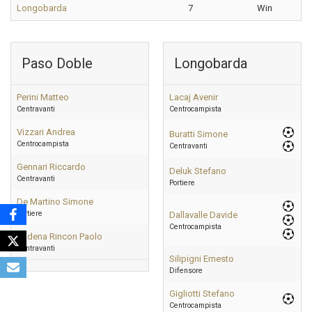
Longobarda
7
Win
Paso Doble
Longobarda
Perini Matteo
Lacaj Avenir
Centravanti
Centrocampista
Vizzari Andrea
Buratti Simone
Centrocampista
Centravanti
Gennari Riccardo
Deluk Stefano
Centravanti
Portiere
De Martino Simone
Portiere
Dallavalle Davide
Centrocampista
Cadena Rincon Paolo
Centravanti
Silipigni Ernesto
Difensore
Gigliotti Stefano
Centrocampista