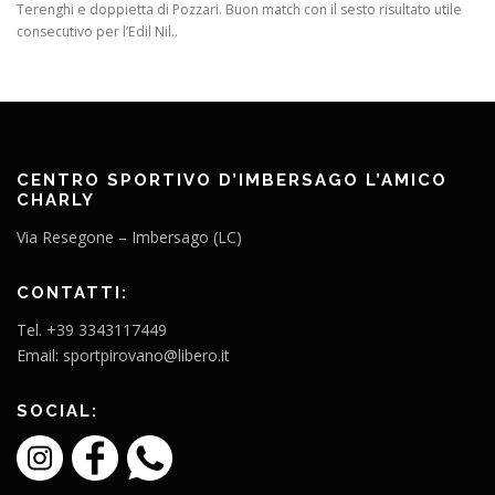
Terenghi e doppietta di Pozzari. Buon match con il sesto risultato utile
consecutivo per l’Edil Nil..
CENTRO SPORTIVO D’IMBERSAGO L’AMICO
CHARLY
Via Resegone – Imbersago (LC)
CONTATTI:
Tel. +39 3343117449
Email: sportpirovano@libero.it
SOCIAL: