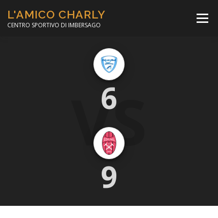
Passa
L'AMICO CHARLY
al
Menù
contenuto
CENTRO SPORTIVO DI IMBERSAGO
LA SOCCER LEAGUE
CORSO CALCIO A 5
VS
6
PER IL SOCIALE
MINIBASKET
SCUOLA TENNIS
9