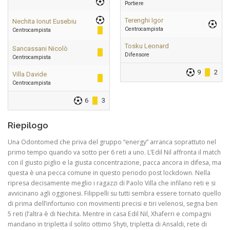
Portiere
Terenghi Igor
Nechita Ionut Eusebiu
Centrocampista
Centrocampista
Tosku Leonard
Sancassani Nicolò
Difensore
Centrocampista
9
2
Villa Davide
Centrocampista
6
3
Riepilogo
Una Odontomed che priva del gruppo “energy” arranca soprattuto nel
primo tempo quando va sotto per 6 reti a uno. L’Edil Nil affronta il match
con il giusto piglio e la giusta concentrazione, pacca ancora in difesa, ma
questa è una pecca comune in questo periodo post lockdown. Nella
ripresa decisamente meglio i ragazzi di Paolo Villa che infilano reti e si
avvicinano agli oggionesi. Filippelli su tutti sembra essere tornato quello
di prima dell’infortunio con movimenti precisi e tiri velenosi, segna ben
5 reti (l’altra è di Nechita. Mentre in casa Edil Nil, Xhaferri e compagni
mandano in tripletta il solito ottimo Shyti, tripletta di Ansaldi, rete di