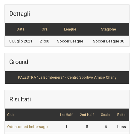
Dettagli
Data
Ora
League
Stagione
8 Luglio 2021
21:00
Soccer League
Soccer League 30
Ground
PALESTRA "La Bombonera" - Centro Sportivo Amico Charly
Risultati
Club
1st Half
2nd Half
Goals
Esito
Odontomed Imbersago
1
5
6
Loss