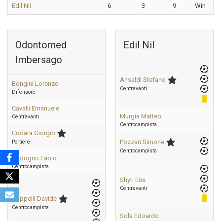
Edil Nil
6
3
9
Win
Odontomed
Edil Nil
Imbersago
Ansaldi Stefano
Bongini Lorenzo
Centravanti
Difensore
Cavalli Emanuele
Murgia Matteo
Centravanti
Centrocampista
Codara Giorgio
Pozzari Simone
Portiere
Centrocampista
Codogno Fabio
Centrocampista
Shyti Eris
Centravanti
Filippelli Davide
Centrocampista
Sola Edoardo