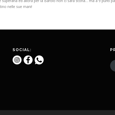
 superarla ed allora per la Barolo non ci sarà storia… ma a 9 punti 
tino nelle sue mani!
SOCIAL:
P