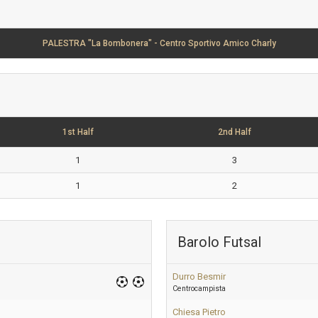
PALESTRA "La Bombonera" - Centro Sportivo Amico Charly
1st Half
2nd Half
1
3
1
2
Barolo Futsal
Durro Besmir
Centrocampista
Chiesa Pietro