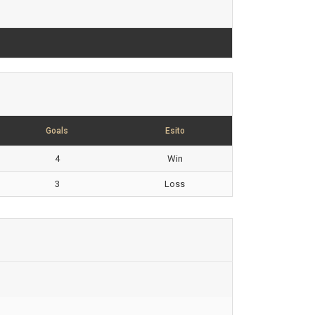
Goals
Esito
4
Win
3
Loss