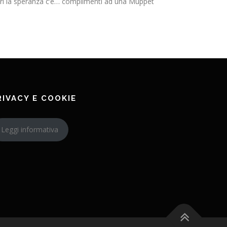
pari la speranza c’è… complimenti ad una Muppet
RIVACY E COOKIE
Leggi informativa