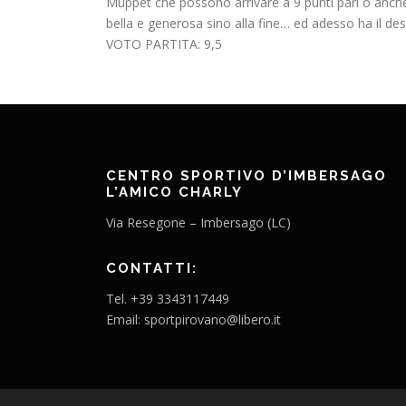
Muppet che possono arrivare a 9 punti pari o anche
bella e generosa sino alla fine… ed adesso ha il des
VOTO PARTITA: 9,5
CENTRO SPORTIVO D’IMBERSAGO
L’AMICO CHARLY
Via Resegone – Imbersago (LC)
CONTATTI:
Tel. +39 3343117449
Email: sportpirovano@libero.it