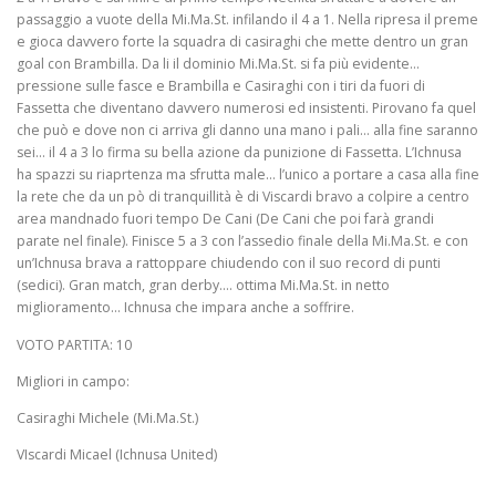
passaggio a vuote della Mi.Ma.St. infilando il 4 a 1. Nella ripresa il preme
e gioca davvero forte la squadra di casiraghi che mette dentro un gran
goal con Brambilla. Da li il dominio Mi.Ma.St. si fa più evidente…
pressione sulle fasce e Brambilla e Casiraghi con i tiri da fuori di
Fassetta che diventano davvero numerosi ed insistenti. Pirovano fa quel
che può e dove non ci arriva gli danno una mano i pali… alla fine saranno
sei… il 4 a 3 lo firma su bella azione da punizione di Fassetta. L’Ichnusa
ha spazzi su riaprtenza ma sfrutta male… l’unico a portare a casa alla fine
la rete che da un pò di tranquillità è di Viscardi bravo a colpire a centro
area mandnado fuori tempo De Cani (De Cani che poi farà grandi
parate nel finale). Finisce 5 a 3 con l’assedio finale della Mi.Ma.St. e con
un’Ichnusa brava a rattoppare chiudendo con il suo record di punti
(sedici). Gran match, gran derby…. ottima Mi.Ma.St. in netto
miglioramento… Ichnusa che impara anche a soffrire.
VOTO PARTITA: 10
Migliori in campo:
Casiraghi Michele (Mi.Ma.St.)
VIscardi Micael (Ichnusa United)