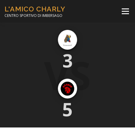
Passa
L'AMICO CHARLY
al
Menù
contenuto
CENTRO SPORTIVO DI IMBERSAGO
LA SOCCER LEAGUE
CORSO CALCIO A 5
VS
3
PER IL SOCIALE
MINIBASKET
SCUOLA TENNIS
5