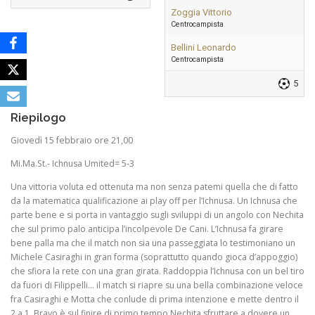
Zoggia Vittorio
Centrocampista
Bellini Leonardo
Centrocampista
5
Riepilogo
Giovedì 15 febbraio ore 21,00
Mi.Ma.St.- Ichnusa Umited= 5-3
Una vittoria voluta ed ottenuta ma non senza patemi quella che di fatto
da la matematica qualificazione ai play off per l’Ichnusa. Un Ichnusa che
parte bene e si porta in vantaggio sugli sviluppi di un angolo con Nechita
che sul primo palo anticipa l’incolpevole De Cani. L’Ichnusa fa girare
bene palla ma che il match non sia una passeggiata lo testimoniano un
Michele Casiraghi in gran forma (soprattutto quando gioca d’appoggio)
che sfiora la rete con una gran girata. Raddoppia l’Ichnusa con un bel tiro
da fuori di Filippelli… il match si riapre su una bella combinazione veloce
fra Casiraghi e Motta che conlude di prima intenzione e mette dentro il
2 a 1. Bravo è sul finire di primo tempo Nechita sfruttare a dovere un