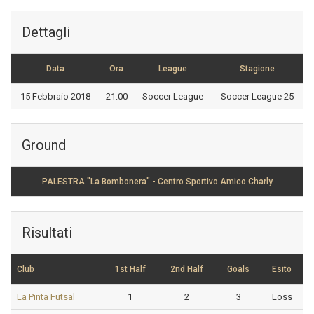
Dettagli
Data
Ora
League
Stagione
15 Febbraio 2018
21:00
Soccer League
Soccer League 25
Ground
PALESTRA "La Bombonera" - Centro Sportivo Amico Charly
Risultati
Club
1st Half
2nd Half
Goals
Esito
La Pinta Futsal
1
2
3
Loss