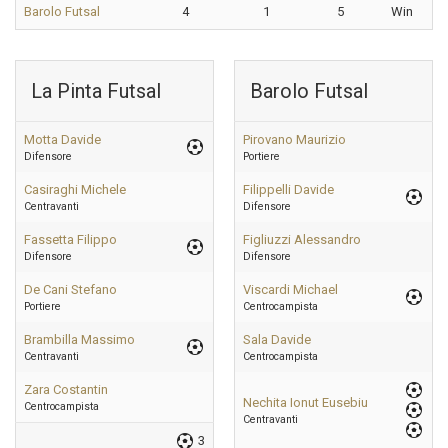
Barolo Futsal
4
1
5
Win
La Pinta Futsal
Barolo Futsal
Motta Davide
Pirovano Maurizio
Difensore
Portiere
Casiraghi Michele
Filippelli Davide
Centravanti
Difensore
Fassetta Filippo
Figliuzzi Alessandro
Difensore
Difensore
De Cani Stefano
Viscardi Michael
Portiere
Centrocampista
Brambilla Massimo
Sala Davide
Centravanti
Centrocampista
Zara Costantin
Nechita Ionut Eusebiu
Centrocampista
Centravanti
3