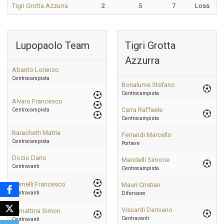
Tigri Grotta Azzurra
2
5
7
Loss
Lupopaolo Team
Tigri Grotta
Azzurra
Abanto Lorenzo
Centrocampista
Bonalume Stefano
Centrocampista
Alvaro Francesco
Carra Raffaele
Centrocampista
Centrocampista
Barachetti Mattia
Ferrandi Marcello
Centrocampista
Portiere
Dozio Dario
Mandelli Simone
Centravanti
Centrocampista
Gemelli Francesco
Mauri Cristian
Centravanti
Difensore
Viscardi Damiano
Lamattina Simon
Centravanti
Centravanti