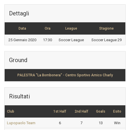
Dettagli
Data
Ora
League
Stagione
25 Gennaio 2020
17:30
Soccer League
Soccer League 29
Ground
PALESTRA "La Bombonera" - Centro Sportivo Amico Charly
Risultati
Club
1st Half
2nd Half
Goals
Esito
Lupopaolo Team
6
7
13
Win