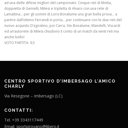
ad una delle difese migliori del campionato. Cinque reti di Motta,
doppietta di Gemelli, Milesi e tripletta di Alvaro con una rete di
Lamattina… per gli uomini di Loris Bonalume una gran bella prova… a
partire dall’ottimo Ferrandi in porta… per continuare con le due reti del
nuovo acquisto D’agostino, poi Carra, Ste Bonalume, Mandelli, Viscardi
ed un’autorete di Milesi chiudono il conto di un match da venti reti ma
anche bello!
VOTO PARTITA: 9,5
CENTRO SPORTIVO D’IMBERSAGO L’AMICO
CHARLY
Via Resegone – Imbersago (LC)
CONTATTI:
Tel. +39 3343117449
Email: sportpirovano@libero.it