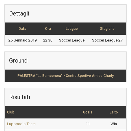
Dettagli
Data
Ora
League
Stagione
25 Gennaio 2019
22:30
Soccer League
Soccer League 27
Ground
PALESTRA "La Bombonera" - Centro Sportivo Amico Charly
Risultati
Club
Goals
Esito
Lupopaolo Team
11
Win