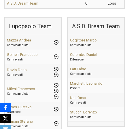
A.S.D. Dream Team
0
Loss
Lupopaolo Team
A.S.D. Dream Team
Mazza Andrea
Coglitore Marco
Centrocampista
Centrocampista
Gemelli Francesco
Colombo Daniel
Centravanti
Difensore
Lari Fabio
Dozio Dario
Centrocampista
Centravanti
Marchetti Leonardo
Portiere
Milesi Francesco
Centrocampista
Nait Omar
Centravanti
Reyes Gustavo
Difensore
Stucchi Lorenzo
Centrocampista
Mariani Stefano
Centrocampista