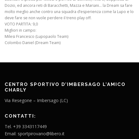
Dozio, ed ancora reti di Baracchetti, Mazza e Mariani… la Dream sa fare
molto meglio anche contro una squadra d’esperienza come la Lupo e lo
deve fare se non vuole perdere il treno play off.
VOTO PARTITA: 9,0
Migliori in campo:
Milesi Francesco (Lupopaolo Team)
Colombo Daniel (Dream Team)
CENTRO SPORTIVO D’IMBERSAGO L’AMICO
CHARLY
Via Resegone – Imbersago (LC)
CONTATTI:
Tel. +39 3343117449
Email: sportpirovano@libero.it