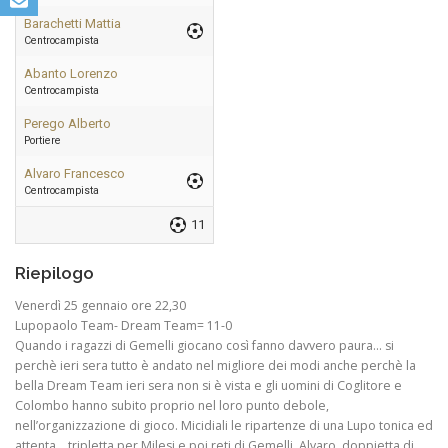
Barachetti Mattia
Centrocampista
Abanto Lorenzo
Centrocampista
Perego Alberto
Portiere
Alvaro Francesco
Centrocampista
11
Riepilogo
Venerdì 25 gennaio ore 22,30
Lupopaolo Team- Dream Team= 11-0
Quando i ragazzi di Gemelli giocano così fanno davvero paura… si
perchè ieri sera tutto è andato nel migliore dei modi anche perchè la
bella Dream Team ieri sera non si è vista e gli uomini di Coglitore e
Colombo hanno subito proprio nel loro punto debole,
nell’organizzazione di gioco. Micidiali le ripartenze di una Lupo tonica ed
attenta… tripletta per Milesi e poi reti di Gemelli, Alvaro, doppietta di