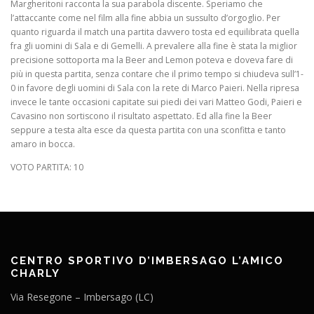
Margheritoni racconta la sua parabola discente. Speriamo che
l’attaccante come nel film alla fine abbia un sussulto d’orgoglio. Per
quanto riguarda il match una partita davvero tosta ed equilibrata quella
fra gli uomini di Sala e di Gemelli. A prevalere alla fine è stata la miglior
precisione sottoporta ma la Beer and Lemon poteva e doveva fare di
più in questa partita, senza contare che il primo tempo si chiudeva sull’1-
0 in favore degli uomini di Sala con la rete di Marco Paieri. Nella ripresa
invece le tante occasioni capitate sui piedi dei vari Matteo Godi, Paieri e
Cavasino non sortiscono il risultato aspettato. Ed alla fine la Beer
seppure a testa alta esce da questa partita con una sconfitta e tanto
amaro in bocca.
VOTO PARTITA: 10
CENTRO SPORTIVO D’IMBERSAGO L’AMICO
CHARLY
Via Resegone – Imbersago (LC)