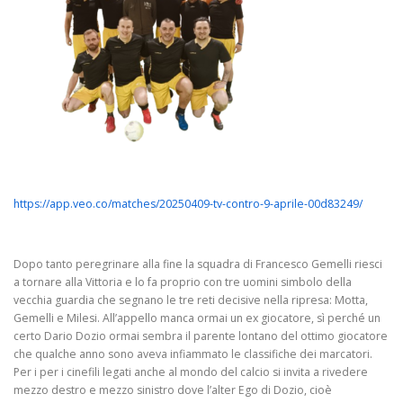
https://app.veo.co/matches/20250409-tv-contro-9-aprile-00d83249/
Dopo tanto peregrinare alla fine la squadra di Francesco Gemelli riesci
a tornare alla Vittoria e lo fa proprio con tre uomini simbolo della
vecchia guardia che segnano le tre reti decisive nella ripresa: Motta,
Gemelli e Milesi. All’appello manca ormai un ex giocatore, sì perché un
certo Dario Dozio ormai sembra il parente lontano del ottimo giocatore
che qualche anno sono aveva infiammato le classifiche dei marcatori.
Per i per i cinefili legati anche al mondo del calcio si invita a rivedere
mezzo destro e mezzo sinistro dove l’alter Ego di Dozio, cioè