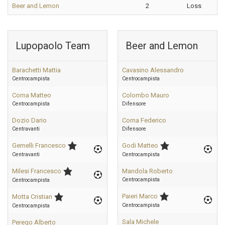
Beer and Lemon
2
Loss
Lupopaolo Team
Beer and Lemon
Barachetti Mattia
Cavasino Alessandro
Centrocampista
Centrocampista
Corna Matteo
Colombo Mauro
Centrocampista
Difensore
Dozio Dario
Corna Federico
Centravanti
Difensore
Gemelli Francesco
Godi Matteo
Centravanti
Centrocampista
Milesi Francesco
Mandola Roberto
Centrocampista
Centrocampista
Paieri Marco
Motta Cristian
Centrocampista
Centrocampista
Sala Michele
Perego Alberto