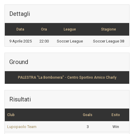
Dettagli
Data
Ora
League
Stagione
9 Aprile 2025
22:00
Soccer League
Soccer League 38
Ground
PALESTRA "La Bombonera" - Centro Sportivo Amico Charly
Risultati
Club
Goals
Esito
Lupopaolo Team
3
Win