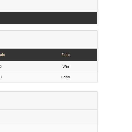
als
Esito
6
Win
0
Loss