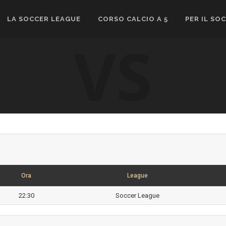
LA SOCCER LEAGUE
CORSO CALCIO A 5
PER IL SO
VS
Ora
League
22:30
Soccer League