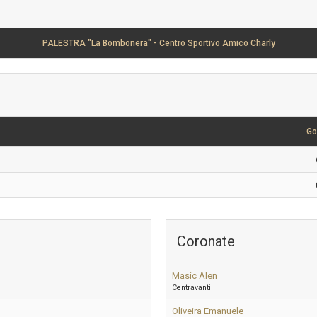
PALESTRA "La Bombonera" - Centro Sportivo Amico Charly
Go
Coronate
Masic Alen
Centravanti
Oliveira Emanuele