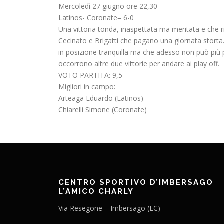
Mercoledì 27 giugno ore 22,30
Latinos- Coronate= 6-0
Una vittoria tonda, inaspettata ma meritata e che ri
Cecinato e Brigatti che pagano una giornata storta…
in posizione tranquilla ma che adesso non può più p
occorrono altre due vittorie per andare ai play off.
VOTO PARTITA: 9,5
Migliori in campo:
Arteaga Eduardo (Latinos)
Chiarelli Simone (Coronate)
CENTRO SPORTIVO D’IMBERSAGO
L’AMICO CHARLY
Via Resegone – Imbersago (LC)