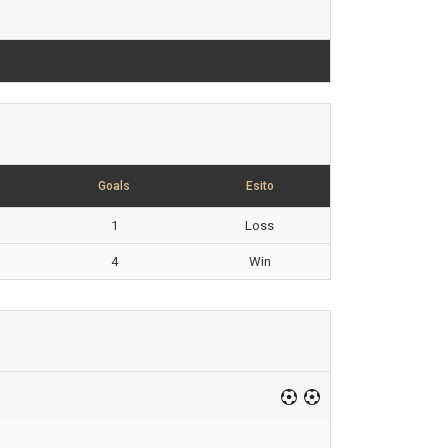
Goals
Esito
1
Loss
4
Win