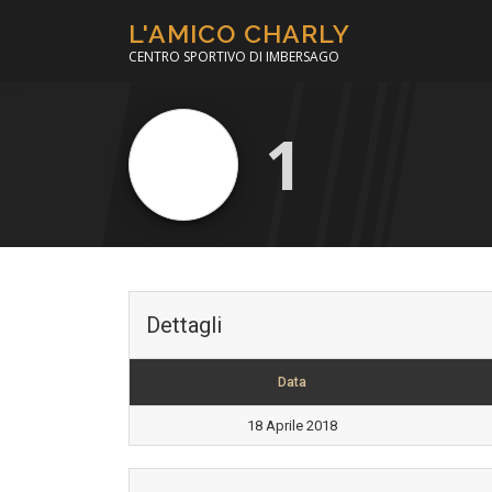
Passa
L'AMICO CHARLY
al
CENTRO SPORTIVO DI IMBERSAGO
contenuto
1
Dettagli
Data
18 Aprile 2018