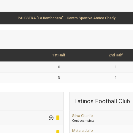
PALESTRA "La Bombonera" - Centro Sportivo Amico Charly
1st Half
2nd Half
0
1
3
1
Latinos Football Club
Silva Charlie
Centrocampista
Melara Julio