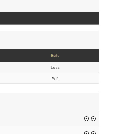
Esito
Loss
Win