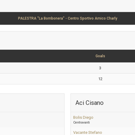
PALESTRA "La Bombonera" - Centro Sportivo Amico Charly
Goals
3
12
Aci Cisano
Bolis Diego
Centravanti
Vacante Stefano