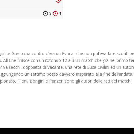
3
1
ngini e Greco ma contro c’era un Evocar che non poteva fare sconti per
. All fine finisce con un rotondo 12 a 3 un match che già nel primo 
per Valsecchi, doppietta di Vacante, una rete di Luca Civilini ed un auto
 raggiungendo un settimo posto davvero insperato alla fine dell’andata.
pionato, Fileni, Bongini e Panzeri sono gli autori delle reti del match.