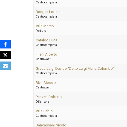
Centrocampista
Bongini Lorenzo
Centrocampista
Villa Marco
Portiere
Cataldo Luca
Centrocampista
Fileni Alberto
Centravanti
Greco Luigi Davide “Detto Luigi Maria Colombo”
Centrocampista
Riva Alessio
Centravanti
Panzeri Roberto
Difensore
Villa Fabio
Centrocampista
Sancassani Nicolò