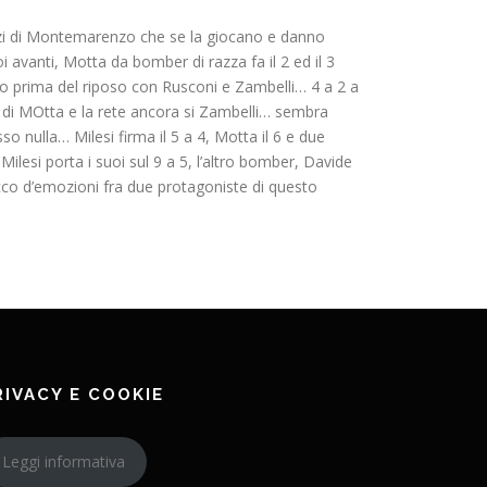
azzi di Montemarenzo che se la giocano e danno
 avanti, Motta da bomber di razza fa il 2 ed il 3
o prima del riposo con Rusconi e Zambelli… 4 a 2 a
e di MOtta e la rete ancora si Zambelli… sembra
 nulla… Milesi firma il 5 a 4, Motta il 6 e due
ilesi porta i suoi sul 9 a 5, l’altro bomber, Davide
icco d’emozioni fra due protagoniste di questo
RIVACY E COOKIE
Leggi informativa