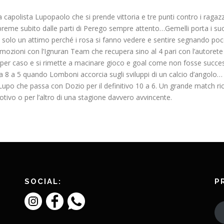
capolista Lupopaolo che si prende vittoria e tre punti contro i rag
 preme subito dalle parti di Perego sempre attento…Gemelli porta i suoi
 solo un attimo perché i rosa si fanno vedere e sentire segnando poc
emozioni con l’Ignuran Team che recupera sino al 4 pari con l’autoret
 per caso e si rimette a macinare gioco e goal come non fosse successo
ta 8 a 5 quando Lomboni accorcia sugli sviluppi di un calcio d’angolo… M
a Lupo che passa con Dozio per il definitivo 10 a 6. Un grande match r
vo o per l’altro di una stagione davvero avvincente.
SOCIAL:
P