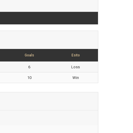
Goals
Esito
6
Loss
10
Win