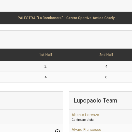
PALESTRA "La Bombonera" - Centro Sportivo Amico Charly
1st Half
2nd Half
2
4
4
6
Lupopaolo Team
Abanto Lorenzo
Centrocampista
Alvaro Francesco