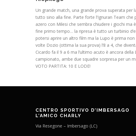
Un grande match, una grande prova superata per la 
tutto sino alla fine. Parte forte l’Ignuran Team che
azero con Milesi che sembra chiudere i giochi ma è
fine primo tempo… la ripresa è tutto un turbinio d’
potersi aprire un altro film ma la Lupo è prima non
volte Dozio (ottima la sua prova) l’8 a 4, che diven
Cicardo fa il 9 a 6 ma l’ultimo acuto è ancora dell
campionato, ambe due squadre sorpresa per un moti
VOTO PARTITA: 10 E LODE!
CENTRO SPORTIVO D’IMBERSAGO
L’AMICO CHARLY
Via Resegone – Imbersago (LC)