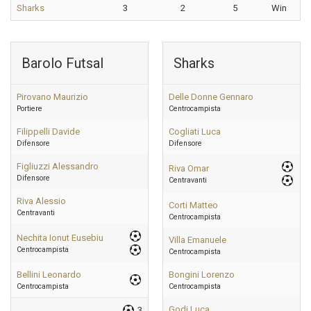
Sharks
3
2
5
Win
Barolo Futsal
Sharks
Pirovano Maurizio
Delle Donne Gennaro
Portiere
Centrocampista
Filippelli Davide
Cogliati Luca
Difensore
Difensore
Figliuzzi Alessandro
Riva Omar
Difensore
Centravanti
Riva Alessio
Corti Matteo
Centravanti
Centrocampista
Nechita Ionut Eusebiu
Villa Emanuele
Centrocampista
Centrocampista
Bellini Leonardo
Bongini Lorenzo
Centrocampista
Centrocampista
Godi Luca
3