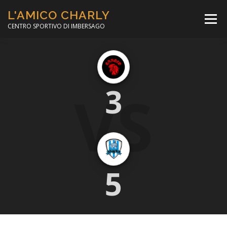
Passa
L'AMICO CHARLY
al
Menù
contenuto
CENTRO SPORTIVO DI IMBERSAGO
LA SOCCER LEAGUE
CORSO CALCIO A 5
VS
3
PER IL SOCIALE
MINIBASKET
SCUOLA TENNIS
5