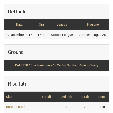
Dettagli
Data
Ora
League
Stagione
9 Dicembre 2017
17:00
Soccer League
Soccer League 25
Ground
PALESTRA "La Bombonera" - Centro Sportivo Amico Charly
Risultati
Club
1st Half
2nd Half
Goals
Esito
Barolo Futsal
2
1
3
Loss