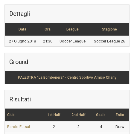
Dettagli
Data
Ora
League
Stagione
27 Giugno 2018
21:30
Soccer League
Soccer League 26
Ground
PALESTRA "La Bombonera" - Centro Sportivo Amico Charly
Risultati
Club
1st Half
2nd Half
Goals
Esito
Barolo Futsal
2
2
4
Draw