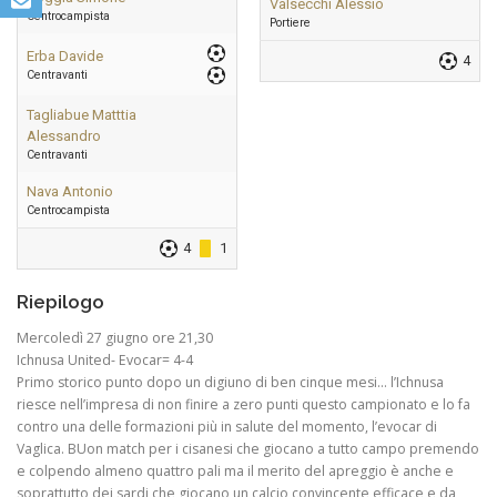
Valsecchi Alessio
Centrocampista
Portiere
Erba Davide
4
Centravanti
Tagliabue Matttia
Alessandro
Centravanti
Nava Antonio
Centrocampista
4
1
Riepilogo
Mercoledì 27 giugno ore 21,30
Ichnusa United- Evocar= 4-4
Primo storico punto dopo un digiuno di ben cinque mesi… l’Ichnusa
riesce nell’impresa di non finire a zero punti questo campionato e lo fa
contro una delle formazioni più in salute del momento, l’evocar di
Vaglica. BUon match per i cisanesi che giocano a tutto campo premendo
e colpendo almeno quattro pali ma il merito del apreggio è anche e
soprattutto dei sardi che giocano un calcio convincente efficace e da