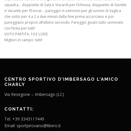
squadra… doppiette di Sala e Viscardi per l’Ichnusa, doppiette di Gentile
e Vacante per l’Evocar… pareggio in extremis per gli uomini di Vaglica
che sotto per 4 a 2 a due minuti dalla fine prima accorciano e poi
pareggiano proprio all’ultimo secondo. Pareggio giusto tutto sommato
con festa per tutti!
VOTO PARTITA: 10 E LODE
Migliori in campo: tutti!
CENTRO SPORTIVO D’IMBERSAGO L’AMICO
CHARLY
Via Resegone – Imbersago (LC)
CONTATTI:
Tel. +39 3343117449
Email: sportpirovano@libero.it