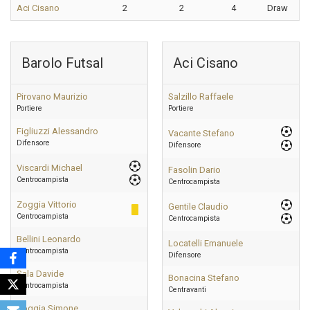
Aci Cisano
2
2
4
Draw
Barolo Futsal
Aci Cisano
Pirovano Maurizio
Salzillo Raffaele
Portiere
Portiere
Figliuzzi Alessandro
Vacante Stefano
Difensore
Difensore
Viscardi Michael
Fasolin Dario
Centrocampista
Centrocampista
Zoggia Vittorio
Gentile Claudio
Centrocampista
Centrocampista
Bellini Leonardo
Locatelli Emanuele
Centrocampista
Difensore
Sala Davide
Bonacina Stefano
Centrocampista
Centravanti
Zoggia Simone