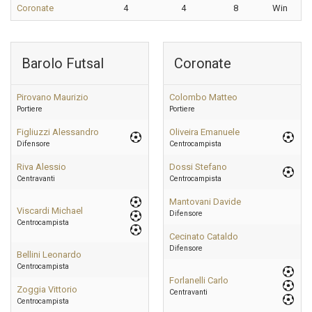
Coronate
4
4
8
Win
Barolo Futsal
Coronate
Pirovano Maurizio
Colombo Matteo
Portiere
Portiere
Figliuzzi Alessandro
Oliveira Emanuele
Difensore
Centrocampista
Riva Alessio
Dossi Stefano
Centravanti
Centrocampista
Mantovani Davide
Viscardi Michael
Difensore
Centrocampista
Cecinato Cataldo
Difensore
Bellini Leonardo
Centrocampista
Forlanelli Carlo
Zoggia Vittorio
Centravanti
Centrocampista