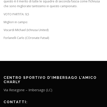
questo è il merito di tutte le squadre di seconda fascia come l’Ichnusa
che sono migliorate tantissimo in questo campionato.
VOTO PARTITA: 9,5
Migliori in campo:
Viscardi MIchael (Ichnusa United)
Forlanelli Carlo (COronate Futsal)
CENTRO SPORTIVO D’IMBERSAGO L’AMICO
CHARLY
Via Resegone – Imbersago (LC)
CONTATTI: