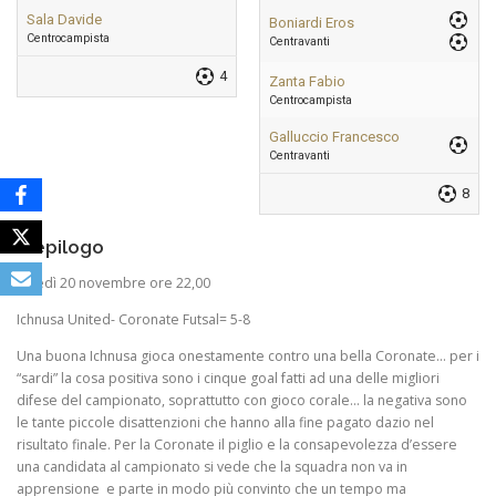
Sala Davide
Boniardi Eros
Centrocampista
Centravanti
4
Zanta Fabio
Centrocampista
Galluccio Francesco
Centravanti
8
Riepilogo
lunedì 20 novembre ore 22,00
Ichnusa United- Coronate Futsal= 5-8
Una buona Ichnusa gioca onestamente contro una bella Coronate… per i
“sardi” la cosa positiva sono i cinque goal fatti ad una delle migliori
difese del campionato, soprattutto con gioco corale… la negativa sono
le tante piccole disattenzioni che hanno alla fine pagato dazio nel
risultato finale. Per la Coronate il piglio e la consapevolezza d’essere
una candidata al campionato si vede che la squadra non va in
apprensione e parte in modo più convinto che un tempo ma