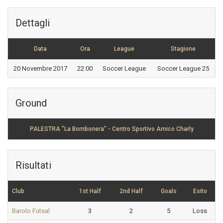
Dettagli
Data
Ora
League
Stagione
20 Novembre 2017
22:00
Soccer League
Soccer League 25
Ground
PALESTRA "La Bombonera" - Centro Sportivo Amico Charly
Risultati
Club
1st Half
2nd Half
Goals
Esito
Barolo Futsal
3
2
5
Loss