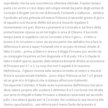
soprattutto che ha una concretezza offensiva ottimale. Il rpimo tempo
parte con un tre a z ero dopo soli cinque minuti da parte degli uomini di
Cecinato e Brigatti con le reti di Boniardi, Forlanelli e Galluccio… sembra
il preludio ad una goleada ed invece l’Ichnusa si riprende grazie al gioco
di squadra così Viscardi, Bellini ed ancora Viscardi regalano il
momentaneo tre pari. Ritorna a premere la Coronate e sul finire della
prima frazione ripassa su un bel taglio in area di Oliveira. Il Secondo
tempo parte in equilibrio con la Coronate a fare il gioco… il ritmo e
buono e le occasioni ci sono sia da una parte che dall’altra ma a fare la
differenza è ancora super Forlanelli che in un paio di minuti chiude di
fatto il conto… prima si libera in area e trafigge Pirovano poi servito da
un compagno fa partire un bel diagonale a fil di palo. il 6 a 3 chiude di
fatto il match specie quando dalla distanza Boniardi sfrutta un incertezza
di Pirovano per il 7 a 3. La cosa che non ti aspetti è la reazione
dell’Ichnusa… Figliuzzi s’invola sulla sinistra la mette al centro e Viscardi
firma la sua personale tripletta… poco dopo l’Ichnusa va sul 7 a 5 grazie
ad un gran tiro di Figliuzzi che si stampa all’incrocio battendo
l’incolpevole Colombo. Il finale vede la pressione dell’Ichnusa che però
deve subire proprio allo scadere il definitivo 8 a 5 con Dossi che sfrutta
una serie di rimpalli e batte Pirovano a distanza ravvicinata sul secondo
palo. Una vittoria giusta per la Coronate che continua la sua rincorsa alla
Stema capoclassifica… una vittoria però meno facile del previsto è