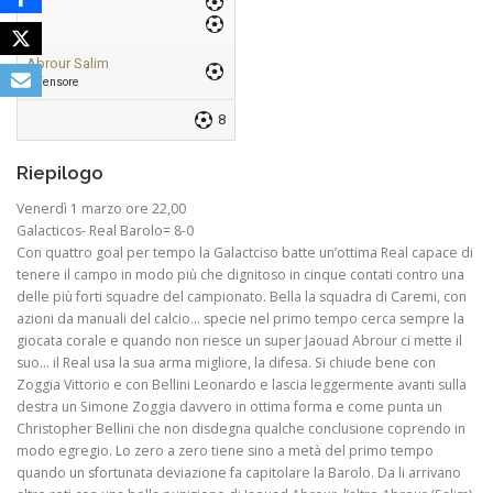
Abrour Salim
Difensore
8
Riepilogo
Venerdì 1 marzo ore 22,00
Galacticos- Real Barolo= 8-0
Con quattro goal per tempo la Galactciso batte un’ottima Real capace di
tenere il campo in modo più che dignitoso in cinque contati contro una
delle più forti squadre del campionato. Bella la squadra di Caremi, con
azioni da manuali del calcio… specie nel primo tempo cerca sempre la
giocata corale e quando non riesce un super Jaouad Abrour ci mette il
suo… il Real usa la sua arma migliore, la difesa. Si chiude bene con
Zoggia Vittorio e con Bellini Leonardo e lascia leggermente avanti sulla
destra un Simone Zoggia davvero in ottima forma e come punta un
Christopher Bellini che non disdegna qualche conclusione coprendo in
modo egregio. Lo zero a zero tiene sino a metà del primo tempo
quando un sfortunata deviazione fa capitolare la Barolo. Da li arrivano