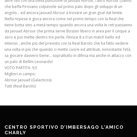
altre reti con una bella punizione di Jaouad Abrour, l’altro Abrour (Salim)
che beffa Pirovano colpevole sul primo palo dopo gli sviluppi di un
angolo… ed ancora Jaouad Abrour a trovare un gran goal dal limite.
Nella rirpesa si gioca ancora come nel primo tempo con la Real che
tiene botta sino a metà tempo quando ancora una volta le reti passanno
da Jaouad Abrour che prima serve Bosisio libero in area per il cinque a
zero e poi mette dentro tre perle. FInisce 8 a 0 un match bello ed
intenso , anche più del previsto con la Real Barolo che ha fatto vedere
una volta in più che quando ci mette cuore ed attributi, nonostante l’età,
sa giocare davvero bene… soprattutto in difesa ma anche in attacco con
un palo di Bellini Leonardo!
VOTO PARTITA: 9,5
Migliori in campo:
Abrour Jaouad (Galacticos)
Tutti (Real Barolo)
CENTRO SPORTIVO D’IMBERSAGO L’AMICO
CHARLY