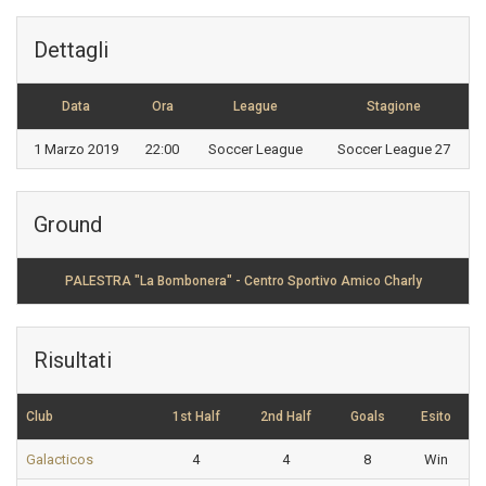
Dettagli
Data
Ora
League
Stagione
1 Marzo 2019
22:00
Soccer League
Soccer League 27
Ground
PALESTRA "La Bombonera" - Centro Sportivo Amico Charly
Risultati
Club
1st Half
2nd Half
Goals
Esito
Galacticos
4
4
8
Win