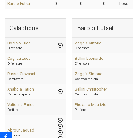
Barolo Futsal
0
0
0
Loss
Galacticos
Barolo Futsal
Bosisio Luca
Zoggia Vittorio
Difensore
Difensore
Cogliati Luca
Bellini Leonardo
Difensore
Difensore
Russo Giovanni
Zoggia Simone
Centravanti
Centrocampista
Xhakola Fation
Bellini Christopher
Centrocampista
Centrocampista
Valtolina Enrico
Pirovano Maurizio
Portiere
Portiere
Abrour Jaouad
Centravanti