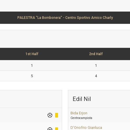
PALESTRA "La Bombonera" - Centro Sportivo Amico Charly
1st Half
2nd Half
1
1
5
4
Edil Nil
Bida Erjon
Centrocampista
D’Onofrio Gianluca