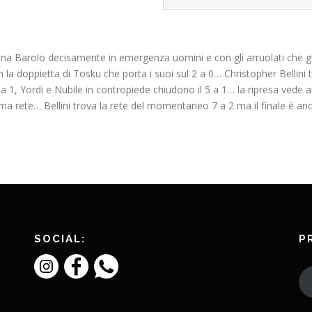
una Barolo decisamente in emergenza uomini e con gli arruolati che gi
on la doppietta di Tosku che porta i suoi sul 2 a 0… Christopher Bellin
 a 1, Yordi e Nubile in contropiede chiudono il 5 a 1… la ripresa vede
ettima rete… Bellini trova la rete del momentaneo 7 a 2 ma il finale è 
SOCIAL:
P