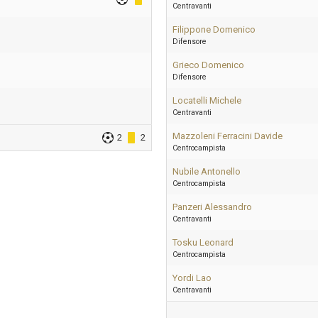
Centravanti
Filippone Domenico
Difensore
Grieco Domenico
Difensore
Locatelli Michele
Centravanti
Mazzoleni Ferracini Davide
2
2
Centrocampista
Nubile Antonello
Centrocampista
Panzeri Alessandro
Centravanti
Tosku Leonard
Centrocampista
Yordi Lao
Centravanti