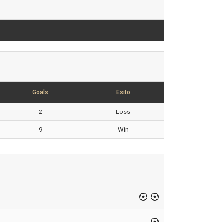
Goals
Esito
2
Loss
9
Win