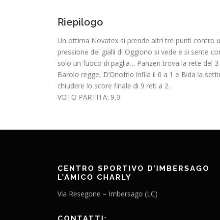
Riepilogo
Un ottima Novatex si prende altri tre punti contro 
pressione dei gialli di Oggiono si vede e si sente c
solo un fuoco di paglia… Panzeri trova la rete del 3
Barolo regge, D’Onofrio infila il 6 a 1 e Bida la s
chiudere lo score finale di 9 reti a 2.
VOTO PARTITA: 9,0
CENTRO SPORTIVO D’IMBERSAGO
L’AMICO CHARLY
Via Resegone – Imbersago (LC)
CONTATTI: