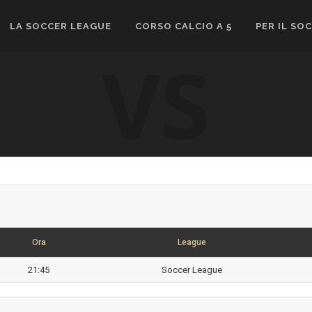
LA SOCCER LEAGUE
CORSO CALCIO A 5
PER IL SO
VS
Ora
League
21:45
Soccer League