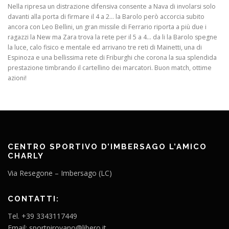
Nella ripresa un distrazione difensiva consente a Nava di involarsi solo
davanti alla porta di firmare il 4 a 2… la Barolo però accorcia subito
ancora con Leo Bellini, un gran missile di Ferrario riporta a più due i
ragazzi la New ma Zara trova la rete per il 5 a 4… da li la Barolo spegne
la luce, calo fisico e mentale ed arrivano tre reti di Mainetti, una di
Espinoza e una bellissima rete di Friburghi che corona la sua splendida
prestazione timbrando il cartellino dei marcatori. Buon match, ottime
azioni!
CENTRO SPORTIVO D’IMBERSAGO L’AMICO
CHARLY
Via Resegone – Imbersago (LC)
CONTATTI:
Tel. +39 3343117449
Email: sportpirovano@libero.it