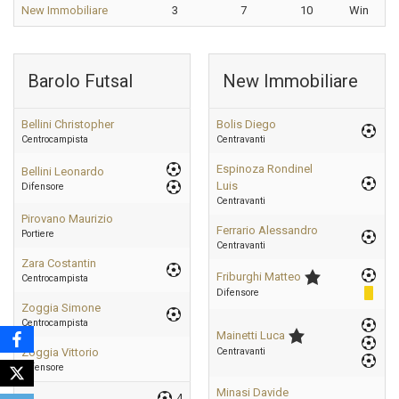
New Immobiliare
3
7
10
Win
Barolo Futsal
New Immobiliare
Bellini Christopher
Bolis Diego
Centrocampista
Centravanti
Espinoza Rondinel
Bellini Leonardo
Luis
Difensore
Centravanti
Pirovano Maurizio
Ferrario Alessandro
Portiere
Centravanti
Zara Costantin
Friburghi Matteo
Centrocampista
Difensore
Zoggia Simone
Centrocampista
Mainetti Luca
Zoggia Vittorio
Centravanti
Difensore
Minasi Davide
4