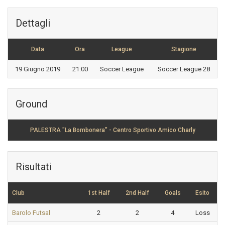
Dettagli
Data
Ora
League
Stagione
19 Giugno 2019
21:00
Soccer League
Soccer League 28
Ground
PALESTRA "La Bombonera" - Centro Sportivo Amico Charly
Risultati
Club
1st Half
2nd Half
Goals
Esito
Barolo Futsal
2
2
4
Loss