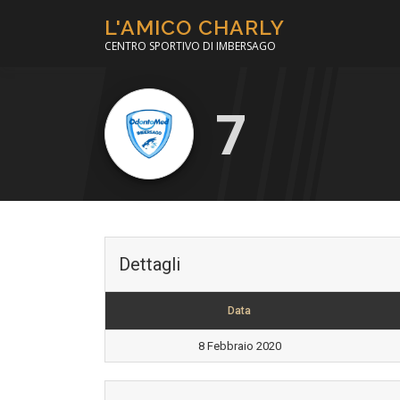
Passa
L'AMICO CHARLY
al
CENTRO SPORTIVO DI IMBERSAGO
contenuto
7
Dettagli
Data
8 Febbraio 2020