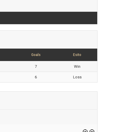
Goals
Esito
7
Win
6
Loss