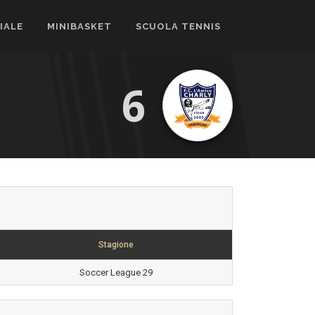
CIALE
MINIBASKET
SCUOLA TENNIS
6
Stagione
Soccer League 29