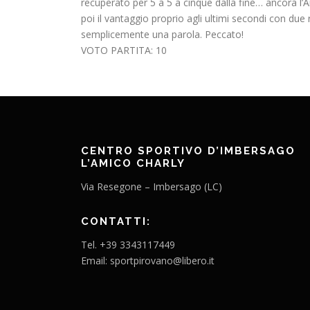
recuperato per 5 a 5 a cinque dalla fine… ancora l’A
poi il vantaggio proprio agli ultimi secondi con due r
semplicemente una parola. Peccato!
VOTO PARTITA: 10
CENTRO SPORTIVO D’IMBERSAGO
L’AMICO CHARLY
Via Resegone – Imbersago (LC)
CONTATTI:
Tel. +39 3343117449
Email: sportpirovano@libero.it