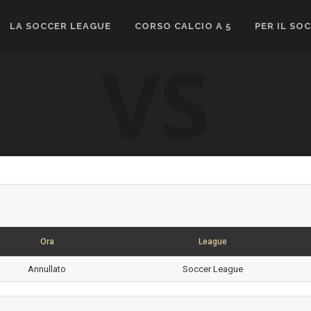
LA SOCCER LEAGUE
CORSO CALCIO A 5
PER IL SO
VS
Ora
League
Annullato
Soccer League