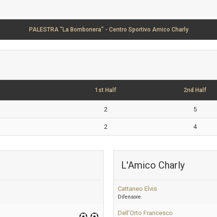
PALESTRA "La Bombonera" - Centro Sportivo Amico Charly
1st Half
2nd Half
2
5
2
4
L'Amico Charly
Cattaneo Elvis
Difensore
Dell’Orto Francesco