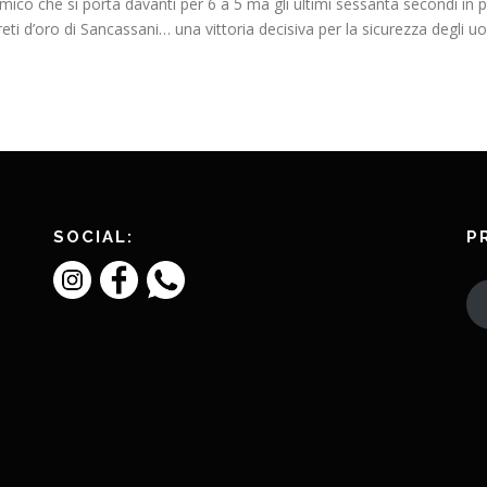
mico che si porta davanti per 6 a 5 ma gli ultimi sessanta secondi in 
eti d’oro di Sancassani… una vittoria decisiva per la sicurezza degli uom
SOCIAL:
P