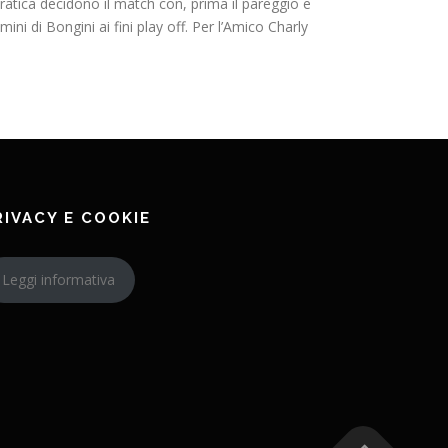
pratica decidono il match con, prima il pareggio e
ini di Bongini ai fini play off. Per l’Amico Charly
RIVACY E COOKIE
Leggi informativa