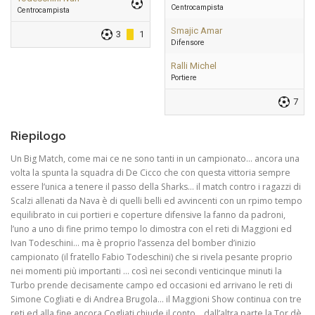
Centrocampista
Centrocampista
Smajic Amar
3
1
Difensore
Ralli Michel
Portiere
7
Riepilogo
Un Big Match, come mai ce ne sono tanti in un campionato… ancora una
volta la spunta la squadra di De Cicco che con questa vittoria sempre
essere l’unica a tenere il passo della Sharks… il match contro i ragazzi di
Scalzi allenati da Nava è di quelli belli ed avvincenti con un rpimo tempo
equilibrato in cui portieri e coperture difensive la fanno da padroni,
l’uno a uno di fine primo tempo lo dimostra con el reti di Maggioni ed
Ivan Todeschini… ma è proprio l’assenza del bomber d’inizio
campionato (il fratello Fabio Todeschini) che si rivela pesante proprio
nei momenti più importanti … così nei secondi venticinque minuti la
Turbo prende decisamente campo ed occasioni ed arrivano le reti di
Simone Cogliati e di Andrea Brugola… il Maggioni Show continua con tre
reti ed alla fine ancora Cogliati chiude il conto… dall’altra parte la Tor dè