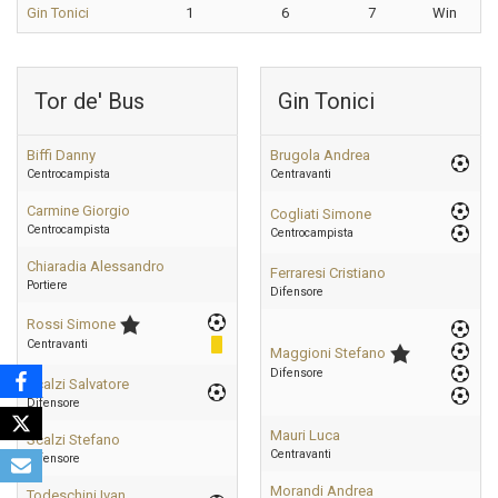
Gin Tonici
1
6
7
Win
Tor de' Bus
Gin Tonici
Biffi Danny
Brugola Andrea
Centrocampista
Centravanti
Carmine Giorgio
Cogliati Simone
Centrocampista
Centrocampista
Chiaradia Alessandro
Ferraresi Cristiano
Portiere
Difensore
Rossi Simone
Centravanti
Maggioni Stefano
Difensore
Scalzi Salvatore
Difensore
Mauri Luca
Scalzi Stefano
Centravanti
Difensore
Morandi Andrea
Todeschini Ivan