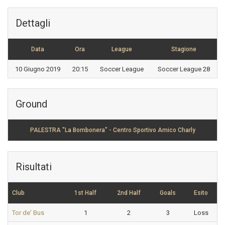
Dettagli
Data
Ora
League
Stagione
10 Giugno 2019
20:15
Soccer League
Soccer League 28
Ground
PALESTRA "La Bombonera" - Centro Sportivo Amico Charly
Risultati
Club
1st Half
2nd Half
Goals
Esito
Tor de' Bus
1
2
3
Loss