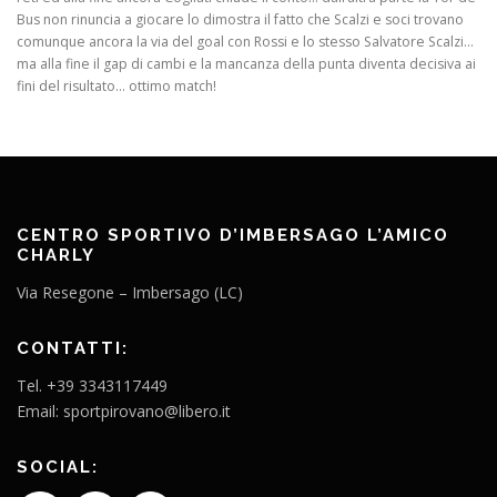
Bus non rinuncia a giocare lo dimostra il fatto che Scalzi e soci trovano
comunque ancora la via del goal con Rossi e lo stesso Salvatore Scalzi…
ma alla fine il gap di cambi e la mancanza della punta diventa decisiva ai
fini del risultato… ottimo match!
CENTRO SPORTIVO D’IMBERSAGO L’AMICO
CHARLY
Via Resegone – Imbersago (LC)
CONTATTI:
Tel. +39 3343117449
Email: sportpirovano@libero.it
SOCIAL: