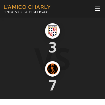
Passa
L'AMICO CHARLY
al
Menù
contenuto
CENTRO SPORTIVO DI IMBERSAGO
LA SOCCER LEAGUE
CORSO CALCIO A 5
VS
3
PER IL SOCIALE
MINIBASKET
SCUOLA TENNIS
7