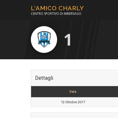
Passa
L'AMICO CHARLY
al
CENTRO SPORTIVO DI IMBERSAGO
contenuto
1
Dettagli
Data
12 Ottobre 2017