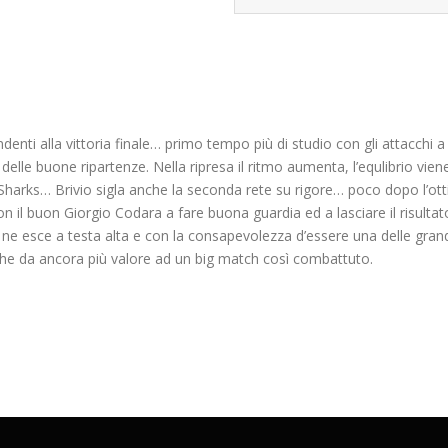
nti alla vittoria finale… primo tempo più di studio con gli attacchi a d
delle buone ripartenze. Nella ripresa il ritmo aumenta, l’equlibrio vi
la Sharks… Brivio sigla anche la seconda rete su rigore… poco dopo l’ot
n il buon Giorgio Codara a fare buona guardia ed a lasciare il risult
a ne esce a testa alta e con la consapevolezza d’essere una delle gra
à che da ancora più valore ad un big match così combattuto.