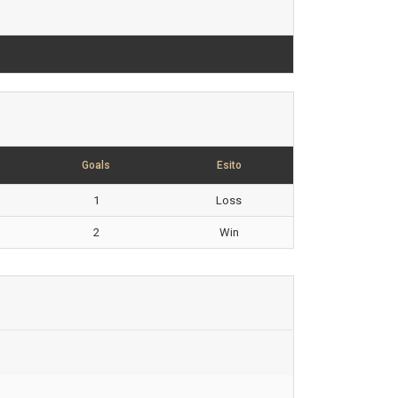
Goals
Esito
1
Loss
2
Win