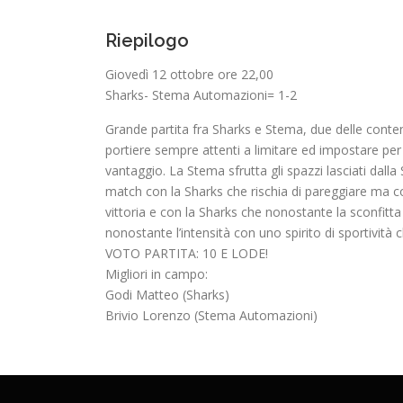
Riepilogo
Giovedì 12 ottobre ore 22,00
Sharks- Stema Automazioni= 1-2
Grande partita fra Sharks e Stema, due delle contende
portiere sempre attenti a limitare ed impostare per 
vantaggio. La Stema sfrutta gli spazzi lasciati dal
match con la Sharks che rischia di pareggiare ma co
vittoria e con la Sharks che nonostante la sconfitt
nonostante l’intensità con uno spirito di sportivit
VOTO PARTITA: 10 E LODE!
Migliori in campo:
Godi Matteo (Sharks)
Brivio Lorenzo (Stema Automazioni)