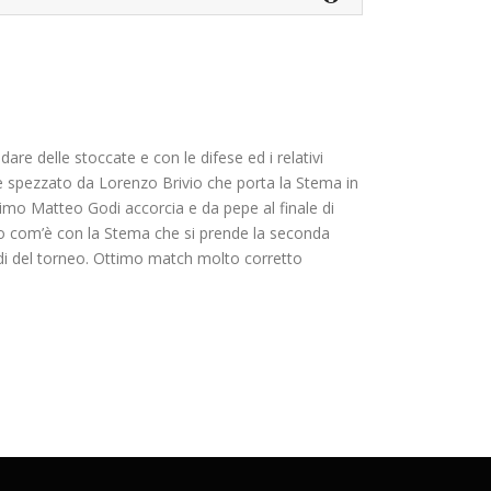
are delle stoccate e con le difese ed i relativi
ene spezzato da Lorenzo Brivio che porta la Stema in
timo Matteo Godi accorcia e da pepe al finale di
ato com’è con la Stema che si prende la seconda
ndi del torneo. Ottimo match molto corretto