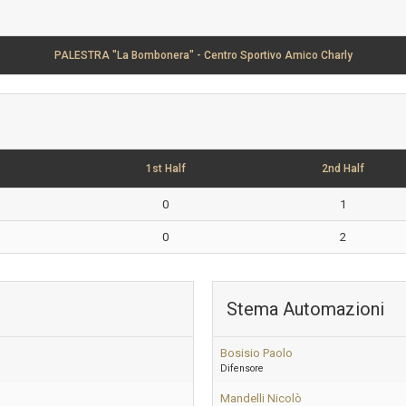
PALESTRA "La Bombonera" - Centro Sportivo Amico Charly
1st Half
2nd Half
0
1
0
2
Stema Automazioni
Bosisio Paolo
Difensore
Mandelli Nicolò