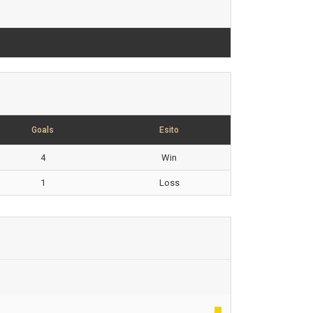
Goals
Esito
4
Win
1
Loss