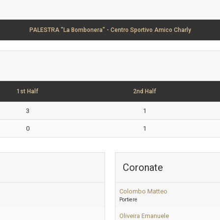
PALESTRA "La Bombonera" - Centro Sportivo Amico Charly
1st Half
2nd Half
3
1
0
1
Coronate
Colombo Matteo
Portiere
Oliveira Emanuele