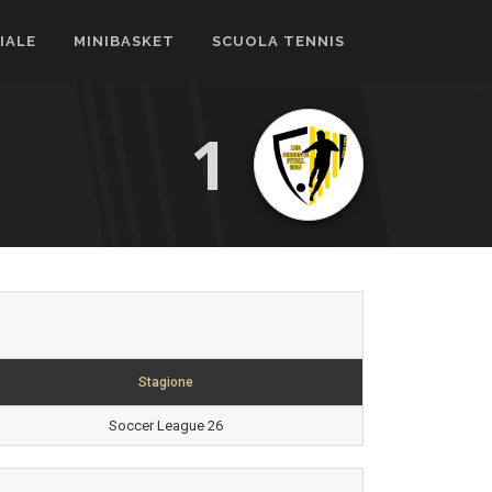
CIALE
MINIBASKET
SCUOLA TENNIS
1
Stagione
Soccer League 26