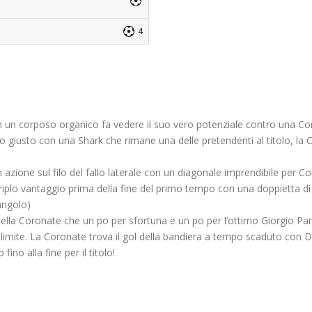
4
on un corposo organico fa vedere il suo vero potenziale contro una 
to giusto con una Shark che rimane una delle pretendenti al titolo, la
n azione sul filo del fallo laterale con un diagonale imprendibile per C
il triplo vantaggio prima della fine del primo tempo con una doppietta 
angolo)
ella Coronate che un po per sfortuna e un po per l’ottimo Giorgio Panz
limite. La Coronate trova il gol della bandiera a tempo scaduto con D
no alla fine per il titolo!