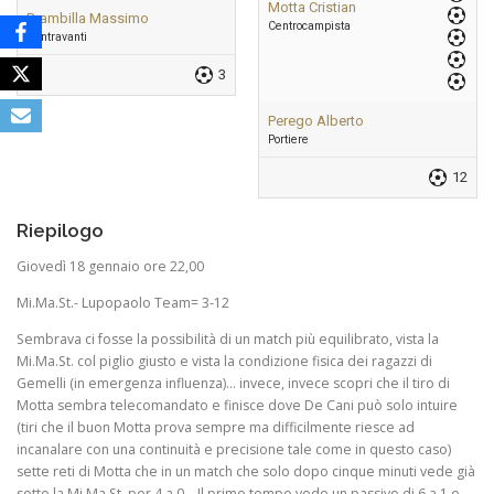
Motta Cristian
Brambilla Massimo
Centrocampista
Centravanti
3
Perego Alberto
Portiere
12
Riepilogo
Giovedì 18 gennaio ore 22,00
Mi.Ma.St.- Lupopaolo Team= 3-12
Sembrava ci fosse la possibilità di un match più equilibrato, vista la
Mi.Ma.St. col piglio giusto e vista la condizione fisica dei ragazzi di
Gemelli (in emergenza influenza)… invece, invece scopri che il tiro di
Motta sembra telecomandato e finisce dove De Cani può solo intuire
(tiri che il buon Motta prova sempre ma difficilmente riesce ad
incanalare con una continuità e precisione tale come in questo caso)
sette reti di Motta che in un match che solo dopo cinque minuti vede già
sotto la Mi.Ma.St. per 4 a 0… Il primo tempo vede un passivo di 6 a 1 e