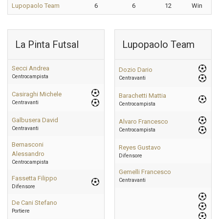
Lupopaolo Team
6
6
12
Win
La Pinta Futsal
Lupopaolo Team
Secci Andrea
Dozio Dario
Centrocampista
Centravanti
Casiraghi Michele
Barachetti Mattia
Centravanti
Centrocampista
Galbusera David
Alvaro Francesco
Centravanti
Centrocampista
Bernasconi
Reyes Gustavo
Alessandro
Difensore
Centrocampista
Gemelli Francesco
Fassetta Filippo
Centravanti
Difensore
De Cani Stefano
Portiere