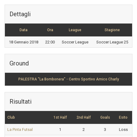
Dettagli
Data
Ora
League
Stagione
18 Gennaio 2018
22:00
Soccer League
Soccer League 25
Ground
PALESTRA "La Bombonera" - Centro Sportivo Amico Charly
Risultati
Club
1st Half
2nd Half
Goals
Esito
La Pinta Futsal
1
2
3
Loss