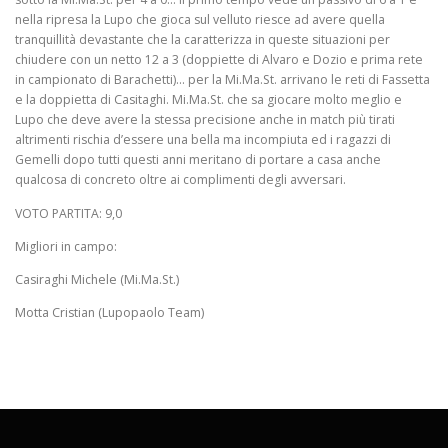
nella ripresa la Lupo che gioca sul velluto riesce ad avere quella
tranquillità devastante che la caratterizza in queste situazioni per
chiudere con un netto 12 a 3 (doppiette di Alvaro e Dozio e prima rete
in campionato di Barachetti)… per la Mi.Ma.St. arrivano le reti di Fassetta
e la doppietta di Casitaghi. Mi.Ma.St. che sa giocare molto meglio e
Lupo che deve avere la stessa precisione anche in match più tirati
altrimenti rischia d’essere una bella ma incompiuta ed i ragazzi di
Gemelli dopo tutti questi anni meritano di portare a casa anche
qualcosa di concreto oltre ai complimenti degli avversari.
VOTO PARTITA: 9,0
Migliori in campo:
Casiraghi Michele (Mi.Ma.St.)
Motta Cristian (Lupopaolo Team)