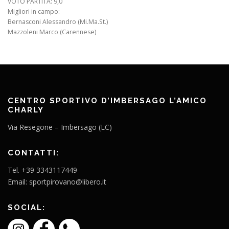
VOTO PARTITA: 9,0
Migliori in campo:
Bernasconi Alessandro (Mi.Ma.St.)
Mazzoleni Marco (Carennese)
CENTRO SPORTIVO D’IMBERSAGO L’AMICO
CHARLY
Via Resegone – Imbersago (LC)
CONTATTI:
Tel. +39 3343117449
Email: sportpirovano@libero.it
SOCIAL: