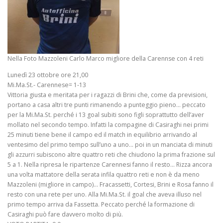
Nella Foto Mazzoleni Carlo Marco migliore della Carennse con 4 reti
Lunedì 23 ottobre ore 21,00
Mi.Ma.St.- Carennese= 1-13
Vittoria giusta e meritata per i ragazzi di Brini che, come da previsioni,
portano a casa altri tre punti rimanendo a punteggio pieno… peccato
per la Mi.Ma.St. perché i 13 goal subiti sono figli soprattutto dell’aver
mollato nel secondo tempo. Infatti la compagine di Casiraghi nei primi
25 minuti tiene bene il campo ed il match in equilibrio arrivando al
ventesimo del primo tempo sull’uno a uno… poi in un manciata di minuti
gli azzurri subiscono altre quattro reti che chiudono la prima frazione sul
5 a 1. Nella ripresa le ripartenze Carennesi fanno il resto… Rizza ancora
una volta mattatore della serata infila quattro reti e non è da meno
Mazzoleni (migliore in campo)… Fracassetti, Cortesi, Brini e Rosa fanno il
resto con una rete per uno. Alla Mi.Ma.St. il goal che aveva illuso nel
primo tempo arriva da Fassetta. Peccato perché la formazione di
Casiraghi può fare davvero molto di più.