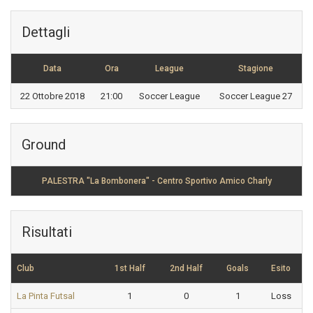
Dettagli
Data
Ora
League
Stagione
22 Ottobre 2018
21:00
Soccer League
Soccer League 27
Ground
PALESTRA "La Bombonera" - Centro Sportivo Amico Charly
Risultati
Club
1st Half
2nd Half
Goals
Esito
La Pinta Futsal
1
0
1
Loss