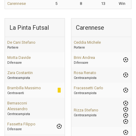
Carennese
5
8
13
Win
La Pinta Futsal
Carennese
De Cani Stefano
Ceddia Michele
Portiere
Portiere
Motta Davide
Brini Andrea
Difensore
Difensore
Zara Costantin
Rosa Renato
Centrocampista
Centrocampista
Brambilla Massimo
Fracassetti Carlo
Centravanti
Centrocampista
Bernasconi
Alessandro
Rizza Stefano
Centrocampista
Centrocampista
Fassetta Filippo
Difensore