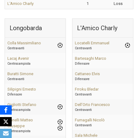
L'Amico Charly
1
Loss
Longobarda
L'Amico Charly
Colla Massimiliano
Locatelli Emmanuel
Centravanti
Centravanti
Lacaj Avenir
Bartesaghi Marco
Centrocampista
Difensore
Buratti Simone
Cattaneo Elvis
Centravanti
Difensore
Silipigni Ernesto
Frroku Bledar
Difensore
Centravanti
Gigliotti Stefano
Dell’Orto Francesco
Centrocampista
Centravanti
Danelli Matteo
Fumagalli Nicolò
Centravanti
Giuseppe
Centrocampista
Sala Michele