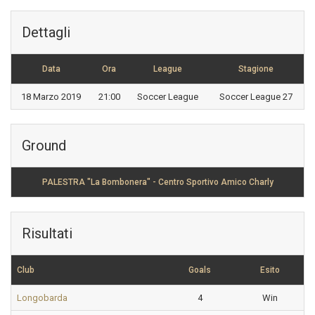
Dettagli
Data
Ora
League
Stagione
18 Marzo 2019
21:00
Soccer League
Soccer League 27
Ground
PALESTRA "La Bombonera" - Centro Sportivo Amico Charly
Risultati
Club
Goals
Esito
Longobarda
4
Win