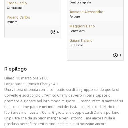
Centrocampista
Troqe Ledjo
Centravanti
Tassone Alessandro
Portiere
Proano Carlos
Portiere
Maggioni Dario
Centravanti
4
Gaiani Tiziano
Difensore
1
Riepilogo
Lunedì 18 marzo ore 21,00
Longobarda- L’Amico Charly= 4-1
Una vittoria ottenuta con la compattezza di un gruppo solido quella di
Corvello e soci contro un’Amico Charly davvero in palla capace di
premere e giocare nel loro modo migliore… Proano infatti si metterà su
tutti con ottime parate nei momenti decisivi. Locatelli (con bel trio da
fuori area) non basta… Colla, Gigliotti e la doppietta di Danelli portano
un più tre che da un buon margine per il ritorno… ma ancora nulla è
precluso perchè tre reti in cinquanta minuti si possono ancora