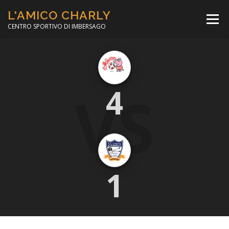
Passa
L'AMICO CHARLY
al
Menù
contenuto
CENTRO SPORTIVO DI IMBERSAGO
LA SOCCER LEAGUE
CORSO CALCIO A 5
VS
4
PER IL SOCIALE
MINIBASKET
SCUOLA TENNIS
1