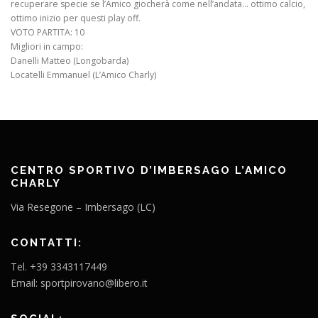
recuperare specie se l’Amico giocherà come nell’andata… ottimo calcio,
ottimo inizio per questi play off.
VOTO PARTITA: 10
Migliori in campo:
Danelli Matteo (Longobarda)
Locatelli Emmanuel (L’Amico Charly)
CENTRO SPORTIVO D’IMBERSAGO L’AMICO
CHARLY
Via Resegone – Imbersago (LC)
CONTATTI:
Tel. +39 3343117449
Email: sportpirovano@libero.it