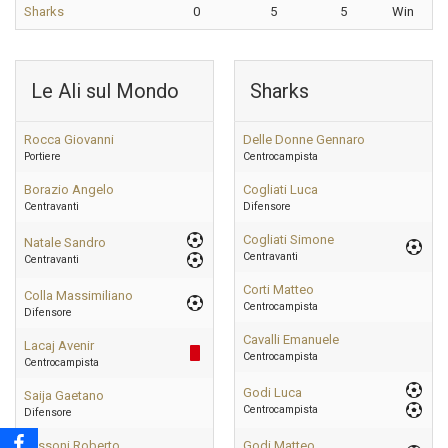
Sharks
0
5
5
Win
Le Ali sul Mondo
Sharks
Rocca Giovanni
Delle Donne Gennaro
Portiere
Centrocampista
Borazio Angelo
Cogliati Luca
Centravanti
Difensore
Cogliati Simone
Natale Sandro
Centravanti
Centravanti
Corti Matteo
Colla Massimiliano
Centrocampista
Difensore
Cavalli Emanuele
Lacaj Avenir
Centrocampista
Centrocampista
Godi Luca
Saija Gaetano
Centrocampista
Difensore
Passoni Roberto
Godi Matteo