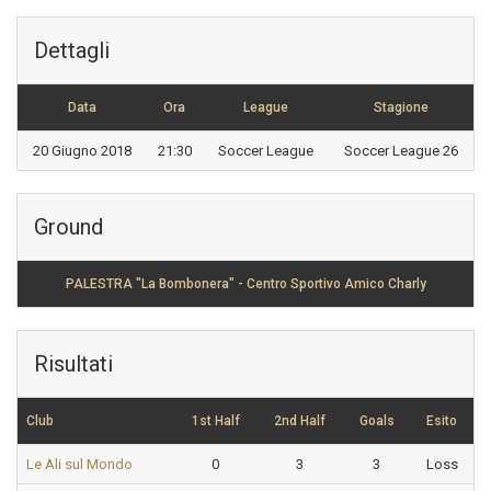
Dettagli
Data
Ora
League
Stagione
20 Giugno 2018
21:30
Soccer League
Soccer League 26
Ground
PALESTRA "La Bombonera" - Centro Sportivo Amico Charly
Risultati
Club
1st Half
2nd Half
Goals
Esito
Le Ali sul Mondo
0
3
3
Loss