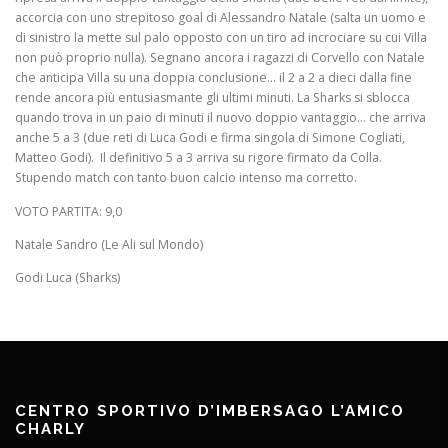
accorcia con uno strepitoso goal di Alessandro Natale (salta un uomo e
di sinistro la mette sul palo opposto con un tiro ad incrociare su cui Villa
non può proprio nulla). Segnano ancora i ragazzi di Corvello con Natale
che anticipa Villa su una doppia conclusione… il 2 a 2 a dieci dalla fine
rende ancora più entusiasmante gli ultimi minuti. La Sharks si sblocca
quando trova in un paio di minuti il nuovo doppio vantaggio… che arriva
anche 5 a 3 (due reti di Luca Godi e firma singola di Simone Cogliati,
Matteo Godi). Il definitivo 5 a 3 arriva su rigore firmato da Colla.
Stupendo match con tanto buon calcio intenso ma corretto.
VOTO PARTITA: 9,0
Natale Sandro (Le Ali sul Mondo)
Godi Luca (Sharks)
CENTRO SPORTIVO D’IMBERSAGO L’AMICO
CHARLY