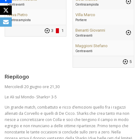
Centravanti
Centrocampista
Nava Pietro
Villa Marco
Centrocampista
Portiere
Benanti Giovanni
3
1
Centravanti
Maggioni Stefano
Centravanti
5
Riepilogo
Mercoledì 20 giugno ore 21,30
Le Ali sul Mondo- Sharks= 3-5
Un grande match, combattuto e ricco d’emozioni quello fra i ragazzi
allenati da Corvello e quelli di De Cicco. Sharks che crea tanto ma non
riesce a concretizzare con Colla e soci che tengono il campo in modo
egregio e non rinunciano a delle ottime ripartenze. Primo tempo che
nonostante le tante occasioni si conclude sullo zero a zero. Nella
ripresa arriva il doppio vantaggio della Sharks (due belle reti dal limite),