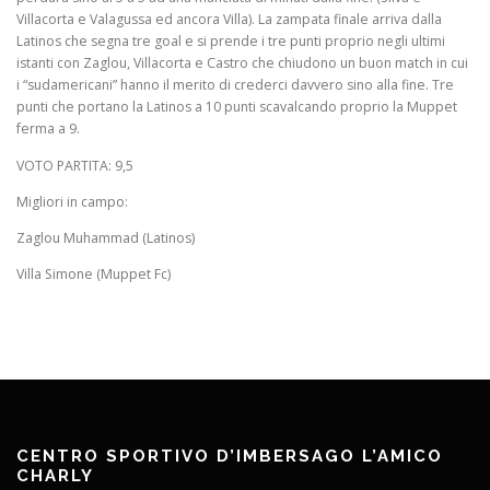
Villacorta e Valagussa ed ancora Villa). La zampata finale arriva dalla
Latinos che segna tre goal e si prende i tre punti proprio negli ultimi
istanti con Zaglou, Villacorta e Castro che chiudono un buon match in cui
i “sudamericani” hanno il merito di crederci davvero sino alla fine. Tre
punti che portano la Latinos a 10 punti scavalcando proprio la Muppet
ferma a 9.
VOTO PARTITA: 9,5
Migliori in campo:
Zaglou Muhammad (Latinos)
Villa Simone (Muppet Fc)
CENTRO SPORTIVO D’IMBERSAGO L’AMICO
CHARLY