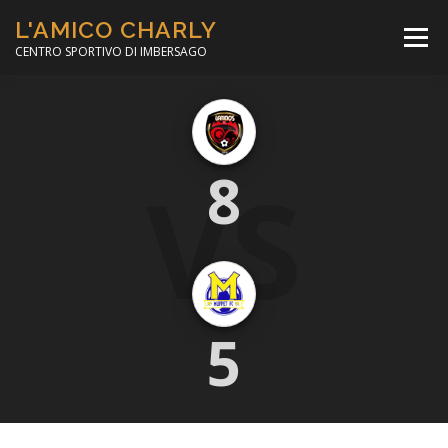
Passa
L'AMICO CHARLY
al
Menù
contenuto
CENTRO SPORTIVO DI IMBERSAGO
LA SOCCER LEAGUE
CORSO CALCIO A 5
VS
8
PER IL SOCIALE
MINIBASKET
SCUOLA TENNIS
5