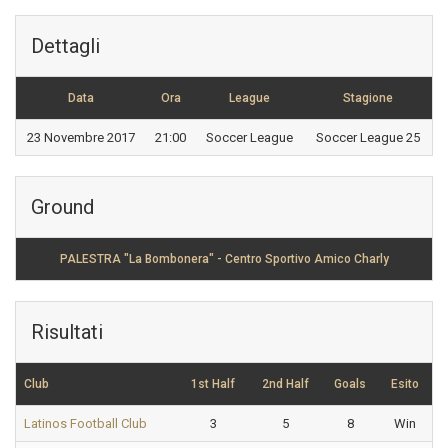
Dettagli
Data
Ora
League
Stagione
23 Novembre 2017
21:00
Soccer League
Soccer League 25
Ground
PALESTRA "La Bombonera" - Centro Sportivo Amico Charly
Risultati
Club
1st Half
2nd Half
Goals
Esito
Latinos Football Club
3
5
8
Win