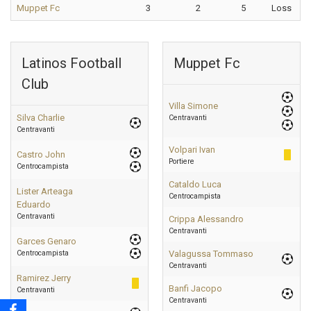
Muppet Fc
3
2
5
Loss
Latinos Football
Muppet Fc
Club
Villa Simone
Silva Charlie
Centravanti
Centravanti
Volpari Ivan
Castro John
Portiere
Centrocampista
Cataldo Luca
Lister Arteaga
Centrocampista
Eduardo
Centravanti
Crippa Alessandro
Centravanti
Garces Genaro
Centrocampista
Valagussa Tommaso
Centravanti
Ramirez Jerry
Banfi Jacopo
Centravanti
Centravanti