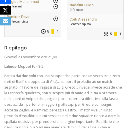
Zaglou Muhammad
Nadalini Guido
Centravanti
Difensore
Ramirez David
Corti Alessandro
Centrocampista
Centrocampista
8
1
5
1
Riepilogo
Giovedì 23 novembre ore 21,00
Latinos- Muppet Fc= 8-5
Partita dai due volti con una Muppet che parte con un secco tre a zero
(reti di Banfi e doppietta di Villa)… sembra il preludio ad un match
segnato in favore dei ragazzi di Luigi Greco… invece, invece accade che
la Latinos fa quadrato, non si scopre più di tanto ed inizia a premere
dalle parti di Volpari che paga la poca copertura difensiva sulla fascia
destra… da li partono i maggiori grattacapi per Greo e compagni…
accorcia Zaglou e Ramirez, pareggia Castro. Il match vive un lungo
periodo d’equilibrio in cui nessuna delle due squadre riesce a dare la
spallata decisiva per prendersi un margine importante. Equilibrio che
perdura sino al 5 a 5 ad una manciata di minuti dalla fine. (Silva e