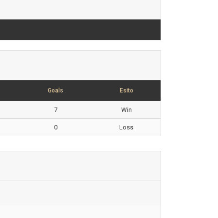
Goals
Esito
7
Win
0
Loss