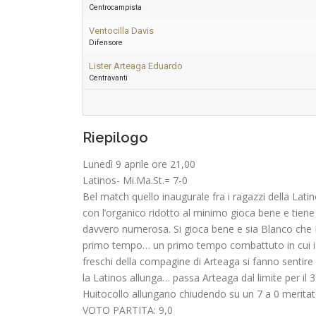
Centrocampista
Ventocilla Davis
Difensore
Lister Arteaga Eduardo
Centravanti
Riepilogo
Lunedì 9 aprile ore 21,00
Latinos- Mi.Ma.St.= 7-0
Bel match quello inaugurale fra i ragazzi della Latin
con l’organico ridotto al minimo gioca bene e tie
davvero numerosa. Si gioca bene e sia Blanco che D
primo tempo… un primo tempo combattuto in cui i ra
freschi della compagine di Arteaga si fanno sentir
la Latinos allunga… passa Arteaga dal limite per il 3
Huitocollo allungano chiudendo su un 7 a 0 meritato
VOTO PARTITA: 9,0