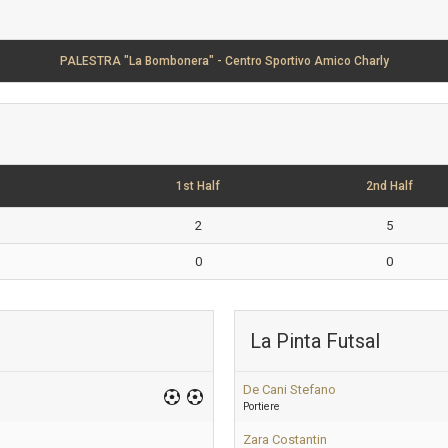
PALESTRA "La Bombonera" - Centro Sportivo Amico Charly
1st Half
2nd Half
2
5
0
0
La Pinta Futsal
De Cani Stefano
Portiere
Zara Costantin