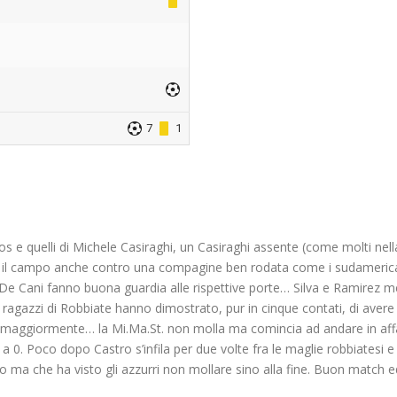
7
1
os e quelli di Michele Casiraghi, un Casiraghi assente (come molti nella
ne il campo anche contro una compagine ben rodata come i sudameric
e Cani fanno buona guardia alle rispettive porte… Silva e Ramirez mett
gazzi di Robbiate hanno dimostrato, pur in cinque contati, di avere u
e maggiormente… la Mi.Ma.St. non molla ma comincia ad andare in affann
 a 0. Poco dopo Castro s’infila per due volte fra le maglie robbiatesi e 
 ma che ha visto gli azzurri non mollare sino alla fine. Buon match ed