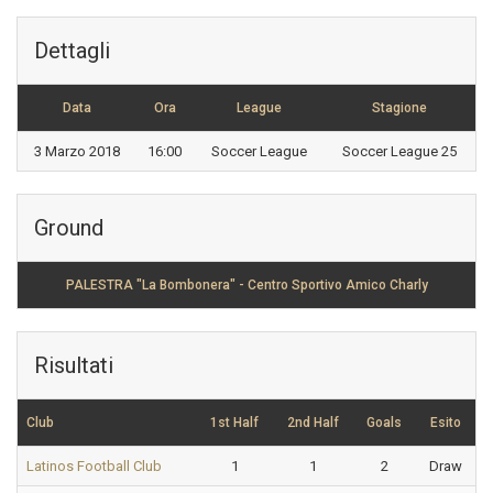
Dettagli
Data
Ora
League
Stagione
3 Marzo 2018
16:00
Soccer League
Soccer League 25
Ground
PALESTRA "La Bombonera" - Centro Sportivo Amico Charly
Risultati
Club
1st Half
2nd Half
Goals
Esito
Latinos Football Club
1
1
2
Draw