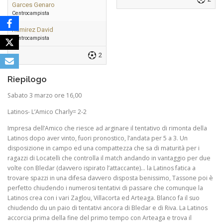
Garces Genaro
Centrocampista
Ramirez David
Centrocampista
2
Riepilogo
Sabato 3 marzo ore 16,00
Latinos- L’Amico Charly= 2-2
Impresa dell’Amico che riesce ad arginare il tentativo di rimonta della
Latinos dopo aver vinto, fuori pronostico, l’andata per 5 a 3. Un
disposizione in campo ed una compattezza che sa di maturità per i
ragazzi di Locatelli che controlla il match andando in vantaggio per due
volte con Bledar (davvero ispirato l’attaccante)… la Latinos fatica a
trovare spazzi in una difesa davvero disposta benissimo, Tassone poi è
perfetto chiudendo i numerosi tentativi di passare che comunque la
Latinos crea con i vari Zaglou, Villacorta ed Arteaga. Blanco fa il suo
chiudendo du un paio di tentativi ancora di Bledar e di Riva. La Latinos
accorcia prima della fine del primo tempo con Arteaga e trova il