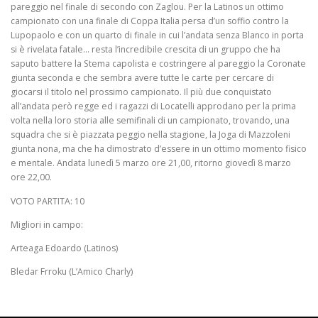
pareggio nel finale di secondo con Zaglou. Per la Latinos un ottimo
campionato con una finale di Coppa Italia persa d’un soffio contro la
Lupopaolo e con un quarto di finale in cui l’andata senza Blanco in porta
si è rivelata fatale… resta l’incredibile crescita di un gruppo che ha
saputo battere la Stema capolista e costringere al pareggio la Coronate
giunta seconda e che sembra avere tutte le carte per cercare di
giocarsi il titolo nel prossimo campionato. Il più due conquistato
all’andata però regge ed i ragazzi di Locatelli approdano per la prima
volta nella loro storia alle semifinali di un campionato, trovando, una
squadra che si è piazzata peggio nella stagione, la Joga di Mazzoleni
giunta nona, ma che ha dimostrato d’essere in un ottimo momento fisico
e mentale. Andata lunedì 5 marzo ore 21,00, ritorno giovedì 8 marzo
ore 22,00.
VOTO PARTITA: 10
Migliori in campo:
Arteaga Edoardo (Latinos)
Bledar Frroku (L’Amico Charly)