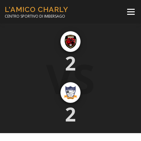
Passa
L'AMICO CHARLY
al
Menù
contenuto
CENTRO SPORTIVO DI IMBERSAGO
LA SOCCER LEAGUE
CORSO CALCIO A 5
VS
2
PER IL SOCIALE
MINIBASKET
SCUOLA TENNIS
2