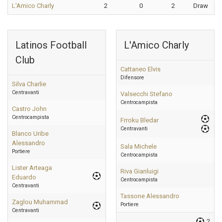
L'Amico Charly
2
0
2
Draw
Latinos Football
L'Amico Charly
Club
Cattaneo Elvis
Difensore
Silva Charlie
Centravanti
Valsecchi Stefano
Centrocampista
Castro John
Centrocampista
Frroku Bledar
Centravanti
Blanco Uribe
Alessandro
Sala Michele
Portiere
Centrocampista
Lister Arteaga
Riva Gianluigi
Eduardo
Centrocampista
Centravanti
Tassone Alessandro
Zaglou Muhammad
Portiere
Centravanti
2