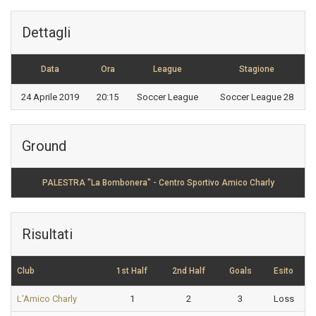
Dettagli
Data
Ora
League
Stagione
24 Aprile 2019
20:15
Soccer League
Soccer League 28
Ground
PALESTRA "La Bombonera" - Centro Sportivo Amico Charly
Risultati
Club
1st Half
2nd Half
Goals
Esito
L'Amico Charly
1
2
3
Loss