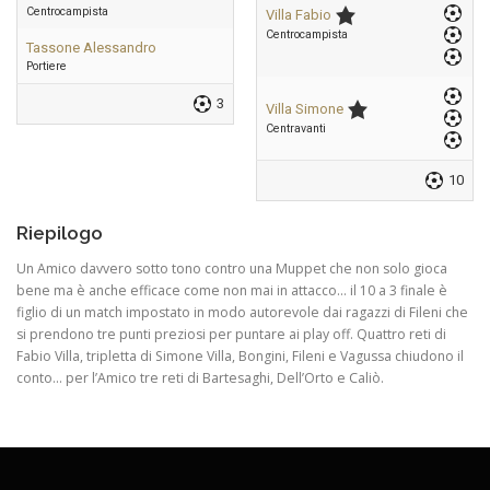
Centrocampista
Villa Fabio
Centrocampista
Tassone Alessandro
Portiere
3
Villa Simone
Centravanti
10
Riepilogo
Un Amico davvero sotto tono contro una Muppet che non solo gioca
bene ma è anche efficace come non mai in attacco… il 10 a 3 finale è
figlio di un match impostato in modo autorevole dai ragazzi di Fileni che
si prendono tre punti preziosi per puntare ai play off. Quattro reti di
Fabio Villa, tripletta di Simone Villa, Bongini, Fileni e Vagussa chiudono il
conto… per l’Amico tre reti di Bartesaghi, Dell’Orto e Caliò.