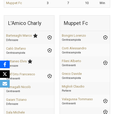
Muppet Fc
3
7
10
Win
L'Amico Charly
Muppet Fc
Bartesaghi Marco
Bongini Lorenzo
Centrocampista
Difensore
Corti Alessandro
Caliò Stefano
Centrocampista
Centrocampista
Fileni Alberto
Cattaneo Elvis
Centravanti
Difensore
Greco Davide
Dell’Orto Francesco
Centrocampista
Centravanti
Miglioli Claudio
Fumagalli Nicolò
Portiere
Centravanti
Valagussa Tommaso
Gaiani Tiziano
Centravanti
Difensore
Sala Michele