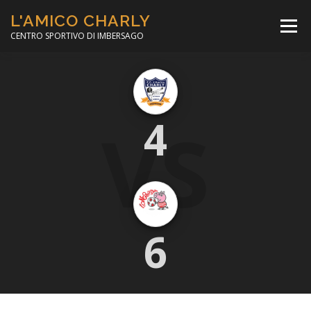
Passa
L'AMICO CHARLY
al
Menù
contenuto
CENTRO SPORTIVO DI IMBERSAGO
LA SOCCER LEAGUE
CORSO CALCIO A 5
VS
4
PER IL SOCIALE
MINIBASKET
SCUOLA TENNIS
6