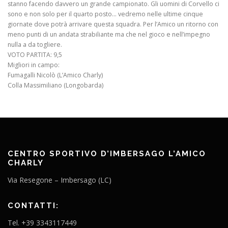
stanno facendo davvero un grande campionato. Gli uomini di Corvello ci
sono e non solo per il quarto posto… vedremo nelle ultime cinque
giornate dove potrà arrivare questa squadra. Per l’Amico un ritorno con
meno punti di un andata strabiliante ma che nel gioco e nell’impegno
nulla a da togliere.
VOTO PARTITA: 9,5
Migliori in campo:
Fumagalli Nicolò (L’Amico Charly)
Colla Massimiliano (Longobarda)
CENTRO SPORTIVO D’IMBERSAGO L’AMICO
CHARLY
Via Resegone – Imbersago (LC)
CONTATTI:
Tel. +39 3343117449