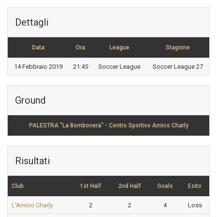
Dettagli
Data
Ora
League
Stagione
14 Febbraio 2019
21:45
Soccer League
Soccer League 27
Ground
PALESTRA "La Bombonera" - Centro Sportivo Amico Charly
Risultati
Club
1st Half
2nd Half
Goals
Esito
L'Amico Charly
2
2
4
Loss