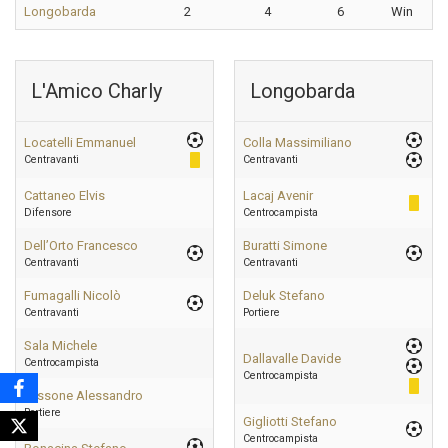
Longobarda
2
4
6
Win
L'Amico Charly
Longobarda
Locatelli Emmanuel
Colla Massimiliano
Centravanti
Centravanti
Cattaneo Elvis
Lacaj Avenir
Difensore
Centrocampista
Dell’Orto Francesco
Buratti Simone
Centravanti
Centravanti
Fumagalli Nicolò
Deluk Stefano
Centravanti
Portiere
Sala Michele
Dallavalle Davide
Centrocampista
Centrocampista
Tassone Alessandro
Portiere
Gigliotti Stefano
Centrocampista