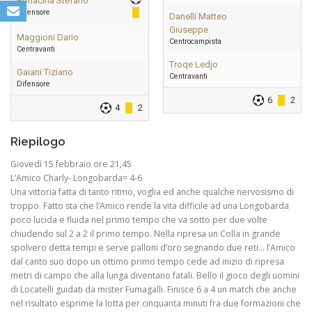
Bonacina Stefano
Difensore
Danelli Matteo
Giuseppe
Maggioni Dario
Centrocampista
Centravanti
Troqe Ledjo
Gaiani Tiziano
Centravanti
Difensore
6
2
4
2
Riepilogo
Giovedì 15 febbraio ore 21,45
L’Amico Charly- Longobarda= 4-6
Una vittoria fatta di tanto ritmo, voglia ed anche qualche nervosismo di
troppo. Fatto sta che l’Amico rende la vita difficile ad una Longobarda
poco lucida e fluida nel primo tempo che va sotto per due volte
chiudendo sul 2 a 2 il primo tempo. Nella ripresa un Colla in grande
spolvero detta tempi e serve palloni d’oro segnando due reti… l’Amico
dal canto suo dopo un ottimo primo tempo cede ad inizio di ripresa
metri di campo che alla lunga diventano fatali. Bello il gioco degli uomini
di Locatelli guidati da mister Fumagalli. Finisce 6 a 4 un match che anche
nel risultato esprime la lotta per cinquanta minuti fra due formazioni che