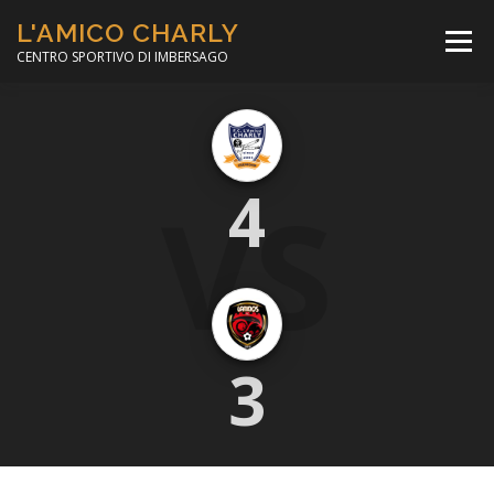
Passa
L'AMICO CHARLY
al
Menù
contenuto
CENTRO SPORTIVO DI IMBERSAGO
LA SOCCER LEAGUE
CORSO CALCIO A 5
VS
4
PER IL SOCIALE
MINIBASKET
SCUOLA TENNIS
3