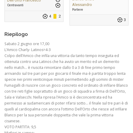
Dell’Orto Francesco
Alessandro
Centravanti
Portiere
4
2
3
Riepilogo
Sabato 2 giugno ore 17,00
L’Amico Charly- Latinos=4-3
Colpo dell’Amico che infila una vittoria da tanto tempo inseguita ed
ottenuta contro una Latinos che ha avuto un merito ed un demerito
nello match… è riuscita rimontare dallo 0 a 3 di fine primo tempo
arrivando sul tre pari per poi giocarsi il finale ma è partita troppo lenta
specie nei primi venticinque minuti permettendo agli uomini di mister
Fumagalli di riuscire con un gioco concreto ed ordinato di infilare Blanco
con tre reti figlie soprattutto di un gioco di squadra a firma di Dell’Orto,
Sala e Valsecchi. Nella ripresa l’Amico si è deconcentrata ed ha
permesso ai sudamericani di poter rifarsi sotto… il finale sul tre pari è di
quelli al cardiopalma con ancora l’ottimo Dell’Orto che riesce ad infilare
Blanco per la sua personale doppietta che vale la prima vittoria
cisanese.
VOTO PARTITA: 9,5
Migliori in campo: