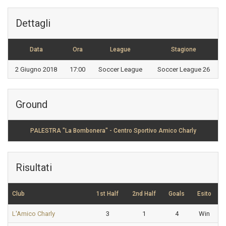
Dettagli
Data
Ora
League
Stagione
2 Giugno 2018
17:00
Soccer League
Soccer League 26
Ground
PALESTRA "La Bombonera" - Centro Sportivo Amico Charly
Risultati
Club
1st Half
2nd Half
Goals
Esito
L'Amico Charly
3
1
4
Win