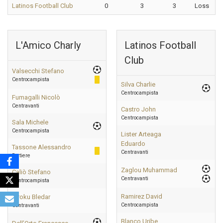
Latinos Football Club
0
3
3
Loss
L'Amico Charly
Latinos Football
Club
Valsecchi Stefano
Centrocampista
Silva Charlie
Centrocampista
Fumagalli Nicolò
Centravanti
Castro John
Centrocampista
Sala Michele
Centrocampista
Lister Arteaga
Eduardo
Tassone Alessandro
Centravanti
Portiere
Zaglou Muhammad
Caliò Stefano
Centravanti
Centrocampista
Ramirez David
Frroku Bledar
Centrocampista
Centravanti
Blanco Uribe