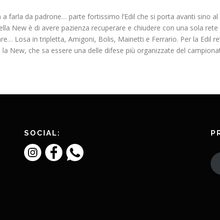
 farla da padrone… parte fortissimo l’Edil che si porta avanti sino al 4
ella New è di avere pazienza recuperare e chiudere con una sola rete d
Losa in tripletta, Amigoni, Bolis, Mainetti e Ferrario. Per la Edil reti
a, la New, che sa essere una delle difese più organizzate del campiona
SOCIAL:
P