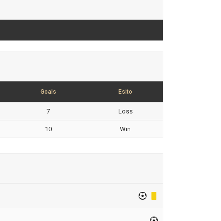
Goals
Esito
7
Loss
10
Win