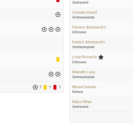
Centravanti
Corneliu David
Centrocampista
Ferrario Alessandro
Difensore
Ferraro Alessandro
Centrocampista
Losa Riccardo
Difensore
Mainetti Luca
Centrocampista
Minasi Davide
7
1
1
Portiere
Raba Oltian
Centravanti