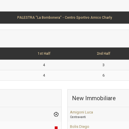
PALESTRA "La Bombonera" - Centro Sportivo Amico Charly
1st Half
2nd Half
4
3
4
6
New Immobiliare
Amigoni Luca
Centravanti
Bolis Diego