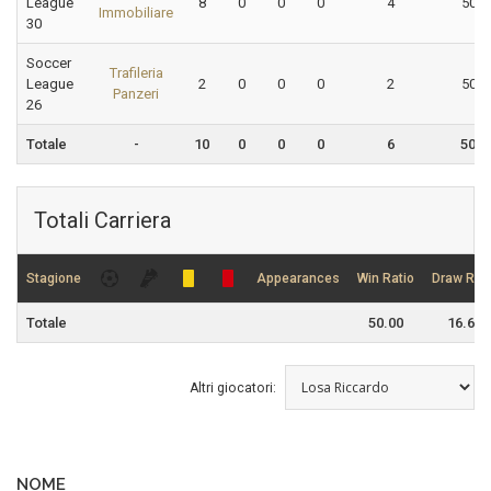
League
8
0
0
0
4
50.0
Immobiliare
30
Soccer
Trafileria
League
2
0
0
0
2
50.0
Panzeri
26
Totale
-
10
0
0
0
6
50.0
Totali Carriera
Stagione
Appearances
Win Ratio
Draw Rati
Totale
50.00
16.67
Altri giocatori:
NOME