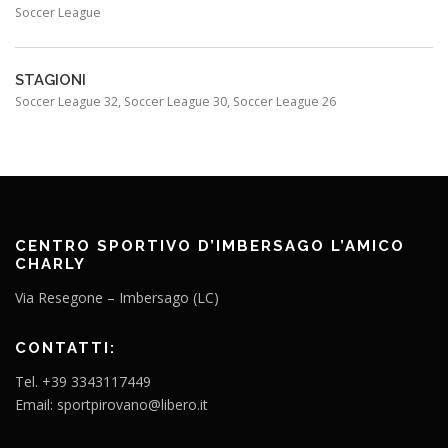
Soccer League
STAGIONI
Soccer League 32, Soccer League 30, Soccer League 26
CENTRO SPORTIVO D’IMBERSAGO L’AMICO
CHARLY
Via Resegone – Imbersago (LC)
CONTATTI:
Tel. +39 3343117449
Email: sportpirovano@libero.it