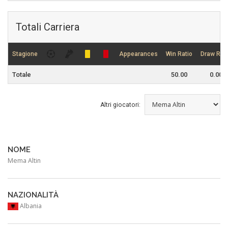
Totali Carriera
Stagione
Appearances
Win Ratio
Draw Rati
Totale
50.00
0.00
Altri giocatori:
NOME
Mema Altin
NAZIONALITÀ
Albania