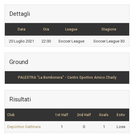
Dettagli
Data
Ora
League
Stagione
20 Luglio 2021
22:00
Soccer League
Soccer League 30
Ground
PALESTRA "La Bombonera" - Centro Sportivo Amico Charly
Risultati
Club
1st Half
2nd Half
Goals
Esito
Deportivo Gattinara
1
0
1
Loss