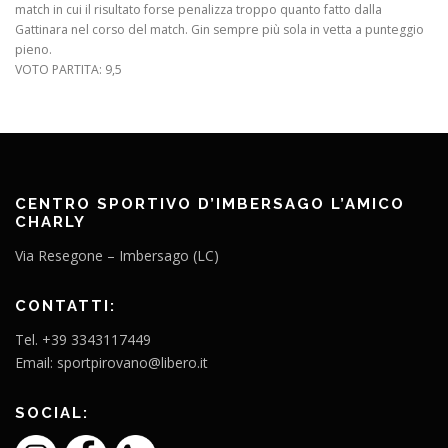
match in cui il risultato forse penalizza troppo quanto fatto dalla
Gattinara nel corso del match. Gin sempre più sola in vetta a punteggio
pieno.
VOTO PARTITA: 9,5
CENTRO SPORTIVO D’IMBERSAGO L’AMICO
CHARLY
Via Resegone – Imbersago (LC)
CONTATTI:
Tel. +39 3343117449
Email: sportpirovano@libero.it
SOCIAL: