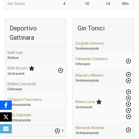
Gin Tonici
4
10
14
Win
Deportivo
Gin Tonici
Gattinara
Cogliati Simone
Centrocampista
Belli Ivan
Portiere
Ferraresi Cristiano
Difensore
Belli Nicolò
Centravanti
Manzini Alberto
Centrocampista
Bellini Leonardo
Difensore
Chiappa Francesco
Mauri Luca
Centrocampista
Centravanti
Lupi Gabriele
Centrocampista
Morandi Andrea
1
Centrocampista