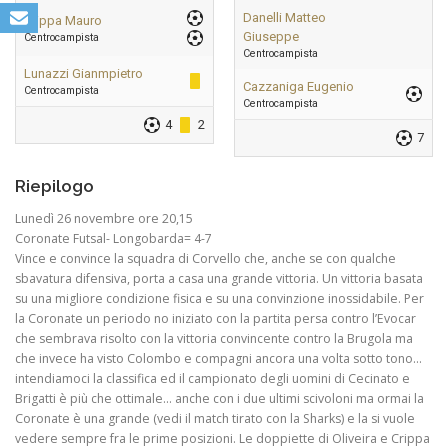
Danelli Matteo
Crippa Mauro
Giuseppe
Centrocampista
Centrocampista
Lunazzi Gianmpietro
Cazzaniga Eugenio
Centrocampista
Centrocampista
4
2
7
Riepilogo
Lunedì 26 novembre ore 20,15
Coronate Futsal- Longobarda= 4-7
Vince e convince la squadra di Corvello che, anche se con qualche
sbavatura difensiva, porta a casa una grande vittoria. Un vittoria basata
su una migliore condizione fisica e su una convinzione inossidabile. Per
la Coronate un periodo no iniziato con la partita persa contro l’Evocar
che sembrava risolto con la vittoria convincente contro la Brugola ma
che invece ha visto Colombo e compagni ancora una volta sotto tono…
intendiamoci la classifica ed il campionato degli uomini di Cecinato e
Brigatti è più che ottimale… anche con i due ultimi scivoloni ma ormai la
Coronate è una grande (vedi il match tirato con la Sharks) e la si vuole
vedere sempre fra le prime posizioni. Le doppiette di Oliveira e Crippa