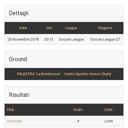
Dettagli
Data
Ora
League
Stagione
26 Novembre 2018
20:15
Soccer League
Soccer League 27
Ground
PALESTRA "La Bombonera" - Centro Sportivo Amico Charly
Risultati
Club
Goals
Esito
Coronate
4
Loss