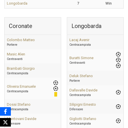
Longobarda
7
Win
Coronate
Longobarda
Colombo Matteo
Lacaj Avenir
Portiere
Centrocampista
Masic Alen
Buratti Simone
Centravanti
Centravanti
Brambati Giorgio
Centrocampista
Deluk Stefano
Portiere
Oliveira Emanuele
Dallavalle Davide
Centrocampista
Centrocampista
Dossi Stefano
Silipigni Ernesto
Centrocampista
Difensore
Mantovani Davide
Gigliotti Stefano
Difensore
Centrocampista