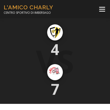
Passa
L'AMICO CHARLY
al
Menù
contenuto
CENTRO SPORTIVO DI IMBERSAGO
LA SOCCER LEAGUE
CORSO CALCIO A 5
VS
4
PER IL SOCIALE
MINIBASKET
SCUOLA TENNIS
7