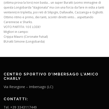
(ottima prova la loro) non basta… un super Buratti (uomo immagine di
questa Longobarda “stagionata” ma con una forza da fare in vidia a tanti
ventenni) in tripletta, poi reti di Silipigni, Dallavalle, Cazzaniga e Gigliotti.
Ottimo ritmo e primo, dei tanti, scontri diretti vinto… aspettando
Carennese e Sharks.
VOTO PARTITA: 10 E LODE!
Migliori in campo:
Crippa Mauro (Coronate Futsal)
BUratti Simone (Longobarda)
CENTRO SPORTIVO D’IMBERSAGO L’AMICO
CHARLY
Via Resegone – Imbersago (LC)
CONTATTI:
Tel. +39 3343117449