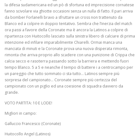
la difesa sudamericana ed un pò di sfortuna ed imprecisione cornatese
fanno scivolare via ghiotte occasioni senza un nulla di fatto. Il pari arriva
da bomber Forlanelli bravo a sfruttare un cross non trattenuto da
Blanco ed a colpire in doppio tentativo. Sembra che l’inerzia del match
ora passi a favore della Coronate ma è ancora la Latinos a colpire di
ripartenza con Huitocollo lasciato sulla sinistra libero di calciare di prima
intenzione ed infilare imparabilmente Chiarelli. Ormai manca una
manciata di minuti e la Coronate prova una nuova disperata rimonta,
rimonta che arriva proprio allo scadere con una punizione di Crippa che
calcia secco e rasoterra passando sotto la barriera e mettendo fuori
tempo Blanco. 5 a 5 e neanche il tempo di battere i a centrocampo per
un pareggio che tutto sommato ci sta tutto… Latinos sempre più
sorpresa del campionato… Coronate sempre più certezza del
campionato con un piglio ed una coesione di squadra davvero da
grande.
VOTO PARTITA: 10 E LODE!
Migliori in campo:
Galluccio Francesco (Coronate)
Huitocollo Angel (Latinos)