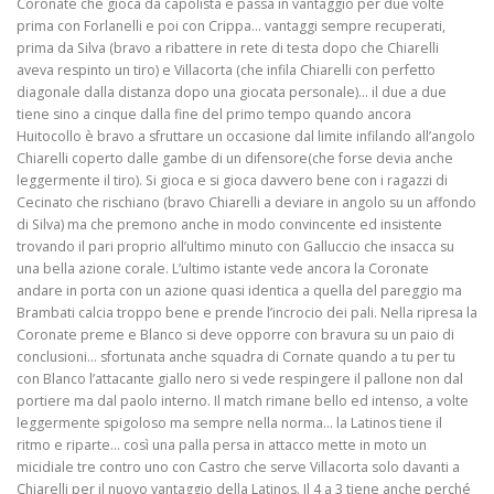
Coronate che gioca da capolista e passa in vantaggio per due volte
prima con Forlanelli e poi con Crippa… vantaggi sempre recuperati,
prima da Silva (bravo a ribattere in rete di testa dopo che Chiarelli
aveva respinto un tiro) e Villacorta (che infila Chiarelli con perfetto
diagonale dalla distanza dopo una giocata personale)… il due a due
tiene sino a cinque dalla fine del primo tempo quando ancora
Huitocollo è bravo a sfruttare un occasione dal limite infilando all’angolo
Chiarelli coperto dalle gambe di un difensore(che forse devia anche
leggermente il tiro). Si gioca e si gioca davvero bene con i ragazzi di
Cecinato che rischiano (bravo Chiarelli a deviare in angolo su un affondo
di Silva) ma che premono anche in modo convincente ed insistente
trovando il pari proprio all’ultimo minuto con Galluccio che insacca su
una bella azione corale. L’ultimo istante vede ancora la Coronate
andare in porta con un azione quasi identica a quella del pareggio ma
Brambati calcia troppo bene e prende l’incrocio dei pali. Nella ripresa la
Coronate preme e Blanco si deve opporre con bravura su un paio di
conclusioni… sfortunata anche squadra di Cornate quando a tu per tu
con Blanco l’attacante giallo nero si vede respingere il pallone non dal
portiere ma dal paolo interno. Il match rimane bello ed intenso, a volte
leggermente spigoloso ma sempre nella norma… la Latinos tiene il
ritmo e riparte… così una palla persa in attacco mette in moto un
micidiale tre contro uno con Castro che serve Villacorta solo davanti a
Chiarelli per il nuovo vantaggio della Latinos. Il 4 a 3 tiene anche perché