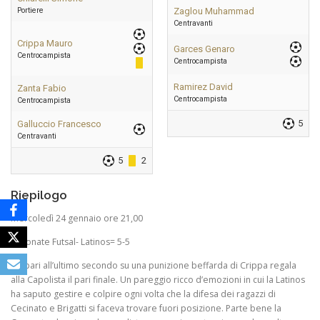
Portiere
Zaglou Muhammad
Centravanti
Crippa Mauro
Garces Genaro
Centrocampista
Centrocampista
Ramirez David
Zanta Fabio
Centrocampista
Centrocampista
5
Galluccio Francesco
Centravanti
5
2
Riepilogo
Mercoledì 24 gennaio ore 21,00
Coronate Futsal- Latinos= 5-5
Un pari all’ultimo secondo su una punizione beffarda di Crippa regala
alla Capolista il pari finale. Un pareggio ricco d’emozioni in cui la Latinos
ha saputo gestire e colpire ogni volta che la difesa dei ragazzi di
Cecinato e Brigatti si faceva trovare fuori posizione. Parte bene la