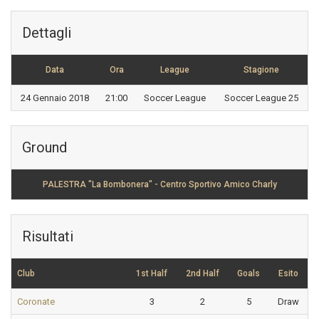
Dettagli
Data
Ora
League
Stagione
24 Gennaio 2018
21:00
Soccer League
Soccer League 25
Ground
PALESTRA "La Bombonera" - Centro Sportivo Amico Charly
Risultati
Club
1st Half
2nd Half
Goals
Esito
Coronate
3
2
5
Draw