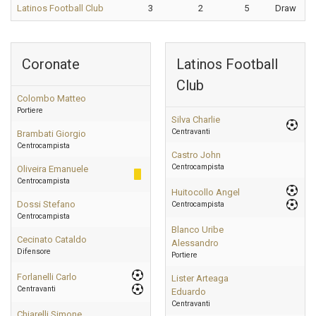
Latinos Football Club
3
2
5
Draw
Coronate
Latinos Football
Club
Colombo Matteo
Portiere
Silva Charlie
Centravanti
Brambati Giorgio
Centrocampista
Castro John
Centrocampista
Oliveira Emanuele
Centrocampista
Huitocollo Angel
Dossi Stefano
Centrocampista
Centrocampista
Blanco Uribe
Cecinato Cataldo
Alessandro
Difensore
Portiere
Forlanelli Carlo
Lister Arteaga
Centravanti
Eduardo
Centravanti
Chiarelli Simone