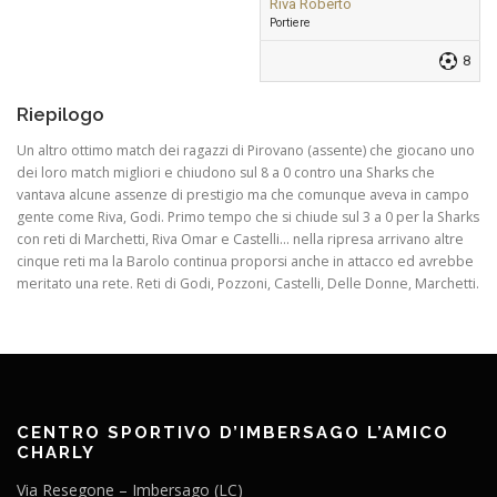
Riva Roberto
Portiere
8
Riepilogo
Un altro ottimo match dei ragazzi di Pirovano (assente) che giocano uno
dei loro match migliori e chiudono sul 8 a 0 contro una Sharks che
vantava alcune assenze di prestigio ma che comunque aveva in campo
gente come Riva, Godi. Primo tempo che si chiude sul 3 a 0 per la Sharks
con reti di Marchetti, Riva Omar e Castelli… nella ripresa arrivano altre
cinque reti ma la Barolo continua proporsi anche in attacco ed avrebbe
meritato una rete. Reti di Godi, Pozzoni, Castelli, Delle Donne, Marchetti.
CENTRO SPORTIVO D’IMBERSAGO L’AMICO
CHARLY
Via Resegone – Imbersago (LC)