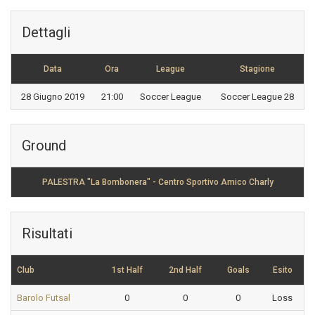
Dettagli
Data
Ora
League
Stagione
28 Giugno 2019
21:00
Soccer League
Soccer League 28
Ground
PALESTRA "La Bombonera" - Centro Sportivo Amico Charly
Risultati
Club
1st Half
2nd Half
Goals
Esito
Barolo Futsal
0
0
0
Loss