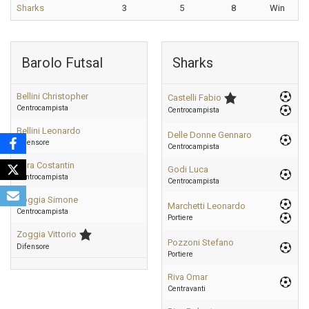
Sharks
3
5
8
Win
Barolo Futsal
Sharks
Bellini Christopher
Castelli Fabio
Centrocampista
Centrocampista
Bellini Leonardo
Delle Donne Gennaro
Difensore
Centrocampista
Zara Costantin
Godi Luca
Centrocampista
Centrocampista
Zoggia Simone
Marchetti Leonardo
Centrocampista
Portiere
Zoggia Vittorio
Pozzoni Stefano
Difensore
Portiere
Riva Omar
Centravanti