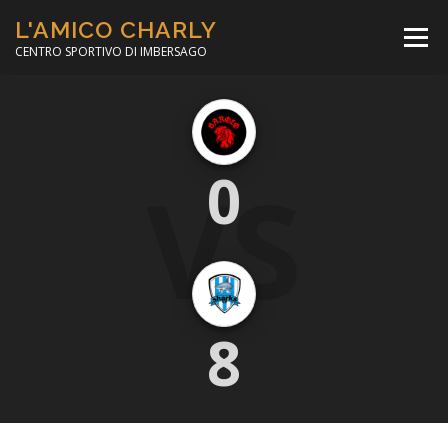
Passa
L'AMICO CHARLY
al
Menù
contenuto
CENTRO SPORTIVO DI IMBERSAGO
LA SOCCER LEAGUE
CORSO CALCIO A 5
VS
0
PER IL SOCIALE
MINIBASKET
SCUOLA TENNIS
8