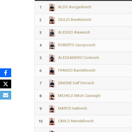
ALDO Avogadrivich
1
GIULIO Berettinivich
2
ALESSIO Alexevich
3
ROBERTO Cacopovich
4
ALESSANDRO Contivich
5
FRANCO Bandellovich
6
SIMONE Dell’Ortovich
7
MICHELE Mitch Casiraghi
8
MARCO Isettivich
9
CARLO Mandellovich
10