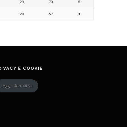
129
-70
5
128
-57
3
RIVACY E COOKIE
Leggi informativa