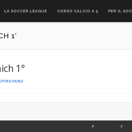
LA SOCCER LEAGUE
CORSO CALCIO A 5
PER IL SO
CH 1°
ich 1°
IOPIROVANO
P
F