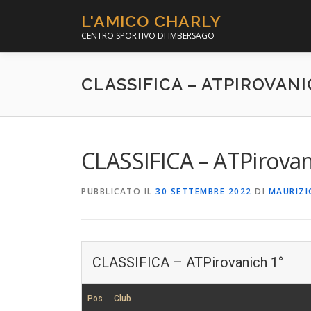
Passa
L'AMICO CHARLY
al
CENTRO SPORTIVO DI IMBERSAGO
contenuto
CLASSIFICA – ATPIROVANI
CLASSIFICA – ATPirovan
PUBBLICATO IL
30 SETTEMBRE 2022
DI
MAURIZ
CLASSIFICA – ATPirovanich 1°
Pos
Club