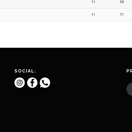
11
59
11
71
SOCIAL:
P