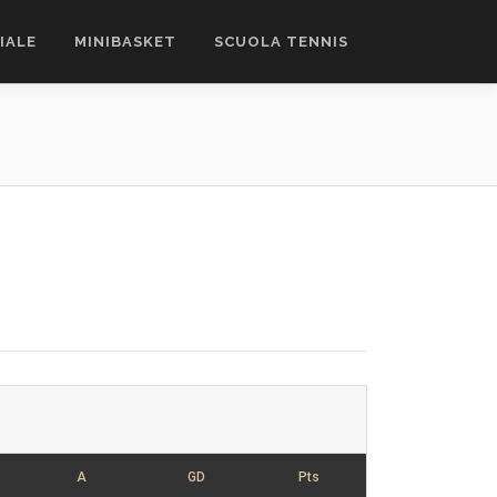
CIALE
MINIBASKET
SCUOLA TENNIS
A
GD
Pts