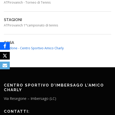
ATPirovanich - Torneo di Tennis
STAGIONI
ATPirovanich 1°campionato di tennis
CASA
Tendone - Centro Sportivo Amico Charly
CENTRO SPORTIVO D’IMBERSAGO L’AMICO
CHARLY
Via Resegone – Imbersago (LC)
CONTATTI: