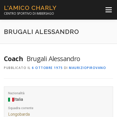
Passa
L'AMICO CHARLY
al
Menù
contenuto
CENTRO SPORTIVO DI IMBERSAGO
LA SOCCER LEAGUE
CORSO CALCIO A 5
BRUGALI ALESSANDRO
PER IL SOCIALE
MINIBASKET
Coach
Brugali Alessandro
PUBBLICATO IL
6 OTTOBRE 1975
DI
MAURIZIOPIROVANO
SCUOLA TENNIS
Nazionalità
Italia
Squadra corrente
Longobarda