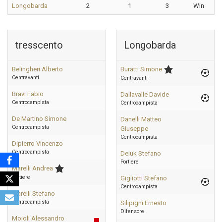
Longobarda
2
1
3
Win
tresscento
Longobarda
Belingheri Alberto
Buratti Simone
Centravanti
Centravanti
Bravi Fabio
Dallavalle Davide
Centrocampista
Centrocampista
De Martino Simone
Danelli Matteo
Centrocampista
Giuseppe
Centrocampista
Dipierro Vincenzo
Centrocampista
Deluk Stefano
Portiere
Marelli Andrea
Portiere
Gigliotti Stefano
Centrocampista
Marelli Stefano
Centrocampista
Silipigni Ernesto
Difensore
Moioli Alessandro