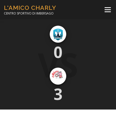
Passa
L'AMICO CHARLY
al
Menù
contenuto
CENTRO SPORTIVO DI IMBERSAGO
LA SOCCER LEAGUE
CORSO CALCIO A 5
VS
0
PER IL SOCIALE
MINIBASKET
SCUOLA TENNIS
3