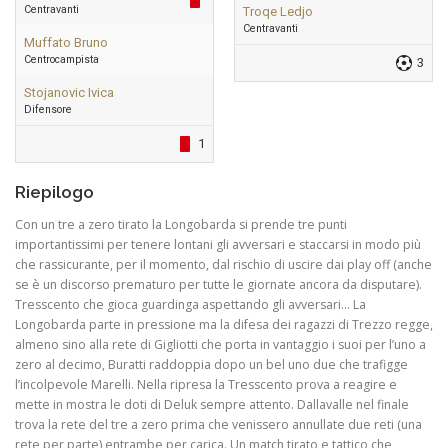
Centravanti
Troqe Ledjo
Centravanti
Muffato Bruno
Centrocampista
3
Stojanovic Ivica
Difensore
1
Riepilogo
Con un tre a zero tirato la Longobarda si prende tre punti
importantissimi per tenere lontani gli avversari e staccarsi in modo più
che rassicurante, per il momento, dal rischio di uscire dai play off (anche
se è un discorso prematuro per tutte le giornate ancora da disputare).
Tresscento che gioca guardinga aspettando gli avversari… La
Longobarda parte in pressione ma la difesa dei ragazzi di Trezzo regge,
almeno sino alla rete di Gigliotti che porta in vantaggio i suoi per l’uno a
zero al decimo, Buratti raddoppia dopo un bel uno due che trafigge
l’incolpevole Marelli. Nella ripresa la Tresscento prova a reagire e
mette in mostra le doti di Deluk sempre attento. Dallavalle nel finale
trova la rete del tre a zero prima che venissero annullate due reti (una
rete per parte) entrambe per carica. Un match tirato e tattico che