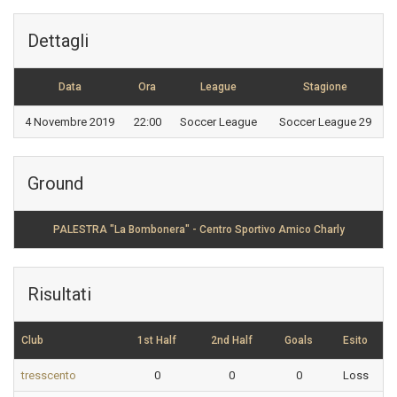
Dettagli
Data
Ora
League
Stagione
4 Novembre 2019
22:00
Soccer League
Soccer League 29
Ground
PALESTRA "La Bombonera" - Centro Sportivo Amico Charly
Risultati
Club
1st Half
2nd Half
Goals
Esito
tresscento
0
0
0
Loss