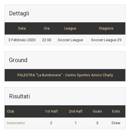
Dettagli
Data
Ora
League
Stagione
3 Febbraio 2020
22:00
Soccer League
Soccer League 29
Ground
PALESTRA "La Bombonera" - Centro Sportivo Amico Charly
Risultati
Club
1st Half
2nd Half
Goals
Esito
tresscento
2
1
3
Draw