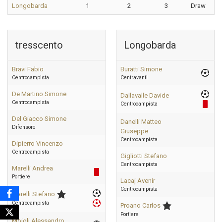
Longobarda
1
2
3
Draw
tresscento
Longobarda
Bravi Fabio
Buratti Simone
Centrocampista
Centravanti
De Martino Simone
Dallavalle Davide
Centrocampista
Centrocampista
Del Giacco Simone
Danelli Matteo
Difensore
Giuseppe
Centrocampista
Dipierro Vincenzo
Centrocampista
Gigliotti Stefano
Centrocampista
Marelli Andrea
Portiere
Lacaj Avenir
Centrocampista
Marelli Stefano
Centrocampista
Proano Carlos
Portiere
Moioli Alessandro