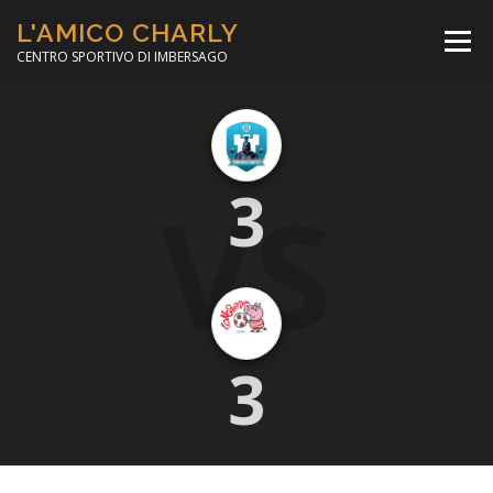
Passa
L'AMICO CHARLY
al
Menù
contenuto
CENTRO SPORTIVO DI IMBERSAGO
LA SOCCER LEAGUE
CORSO CALCIO A 5
VS
3
PER IL SOCIALE
MINIBASKET
SCUOLA TENNIS
3