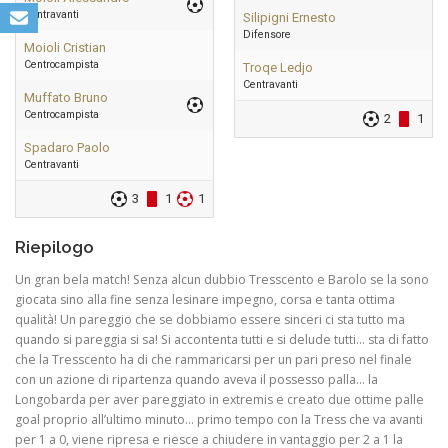
Centravanti
Silipigni Ernesto
Difensore
Moioli Cristian
Centrocampista
Troqe Ledjo
Centravanti
Muffato Bruno
Centrocampista
2
1
Spadaro Paolo
Centravanti
3
1
1
Riepilogo
Un gran bela match! Senza alcun dubbio Tresscento e Barolo se la sono
giocata sino alla fine senza lesinare impegno, corsa e tanta ottima
qualità! Un pareggio che se dobbiamo essere sinceri ci sta tutto ma
quando si pareggia si sa! Si accontenta tutti e si delude tutti… sta di fatto
che la Tresscento ha di che rammaricarsi per un pari preso nel finale
con un azione di ripartenza quando aveva il possesso palla… la
Longobarda per aver pareggiato in extremis e creato due ottime palle
goal proprio all’ultimo minuto… primo tempo con la Tress che va avanti
per 1 a 0, viene ripresa e riesce a chiudere in vantaggio per 2 a 1 la