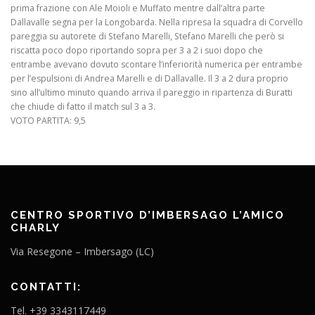
prima frazione con Ale Moioli e Muffato mentre dall’altra parte
Dallavalle segna per la Longobarda. Nella ripresa la squadra di Corvello
pareggia su autorete di Stefano Marelli, Stefano Marelli che però si
riscatta poco dopo riportando sopra per 3 a 2 i suoi dopo che
entrambe avevano dovuto scontare l’inferiorità numerica per entrambe
per l’espulsioni di Andrea Marelli e di Dallavalle. Il 3 a 2 dura proprio
sino all’ultimo minuto quando arriva il pareggio in ripartenza di Buratti
che chiude di fatto il match sul 3 a 3.
VOTO PARTITA: 9,5
CENTRO SPORTIVO D’IMBERSAGO L’AMICO
CHARLY
Via Resegone – Imbersago (LC)
CONTATTI:
Tel. +39 3343117449